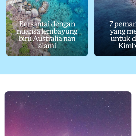
Bersantai dengan
7 pema
nuansa lembayung
yang m
biru Australia nan
untuk di
alami
Kimb