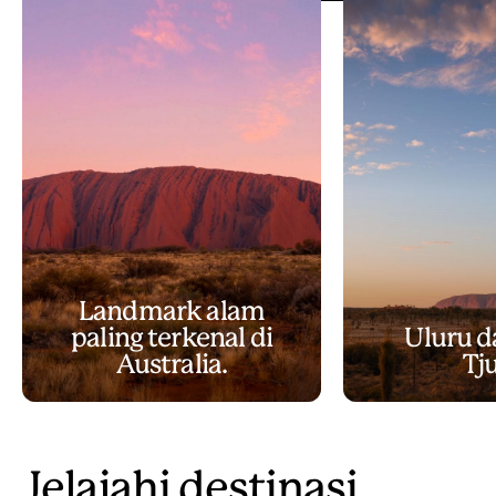
Taman nasional terbaik di Australia
Video
Landmark alam
paling terkenal di
Uluru d
Australia.
Tj
Jelajahi destinasi