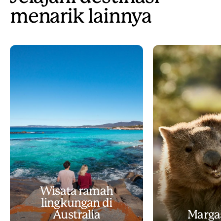
menarik lainnya
Wisata ramah
lingkungan di
Australia
Marga