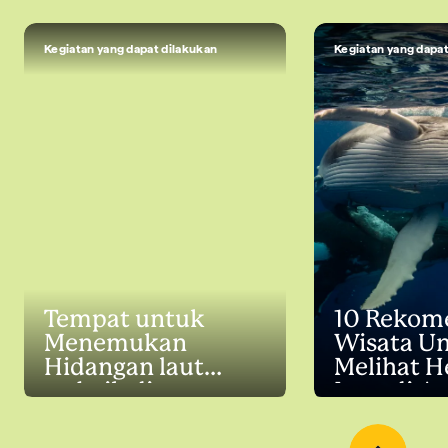
Kegiatan yang dapat dilakukan
Kegiatan yang dapat
Tempat untuk
10 Rekom
Menemukan
Wisata Un
Hidangan laut
Melihat 
terbaik di
Laut di Au
Australia