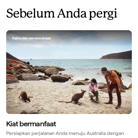
Sebelum Anda pergi
Fakta dan perencanaan
Kiat bermanfaat
Persiapkan perjalanan Anda menuju Australia dengan