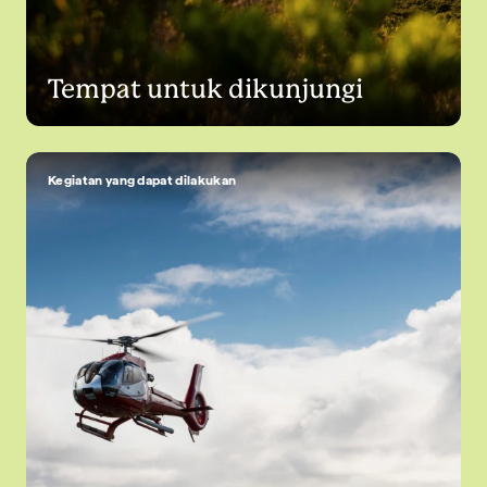
Tempat untuk dikunjungi
Kegiatan yang dapat dilakukan