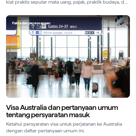
kiat praktis seputar mata uang, pajak, praktik budaya, dan
bepergian dengan...
Fakta dan perencanaan
Visa Australia dan pertanyaan umum
tentang persyaratan masuk
Ketahui persyaratan visa untuk perjalanan ke Australia
dengan daftar pertanyaan umum ini.