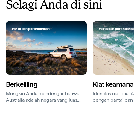
Selagi Anda di sini
Fakta dan perencanaan
Fakta dan perencana
Berkeliling
Kiat keamanan
Mungkin Anda mendengar bahwa
Identitas nasional A
Australia adalah negara yang luas,
dengan pantai dan p
namun tahukah Anda, meskipun
serta pengunjung y
ukurannya sangat luas, bepergian di...
sabar untuk...