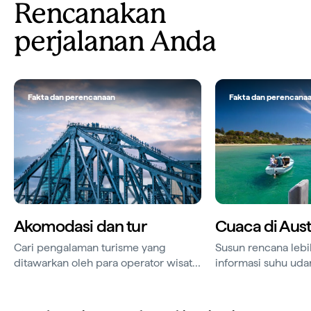
Rencanakan
perjalanan Anda
Fakta dan perencanaan
Fakta dan perencana
Akomodasi dan tur
Cuaca di Aust
Cari pengalaman turisme yang
Susun rencana leb
ditawarkan oleh para operator wisata
informasi suhu uda
untuk membantu Anda
di kota-kota besar di
merencanakan perjalanan ke
Australia.