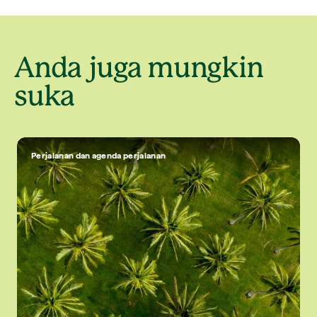
Anda juga mungkin
suka
Perjalanan dan agenda perjalanan