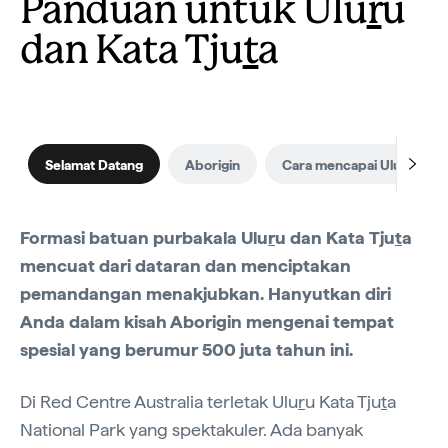
Panduan untuk Ulu
r
u
dan Kata Tju
t
a
Selamat Datang
Aborigin
Cara mencapai Uluru dan K
Formasi batuan purbakala Ulu
r
u dan Kata Tju
t
a
mencuat dari dataran dan menciptakan
pemandangan menakjubkan. Hanyutkan diri
Anda dalam kisah Aborigin mengenai tempat
spesial yang berumur 500 juta tahun ini.
Di Red Centre Australia terletak Ulu
r
u Kata Tju
t
a
National Park yang spektakuler. Ada banyak