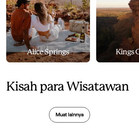
Alice Springs
Kings 
Kisah para Wisatawan
Muat lainnya