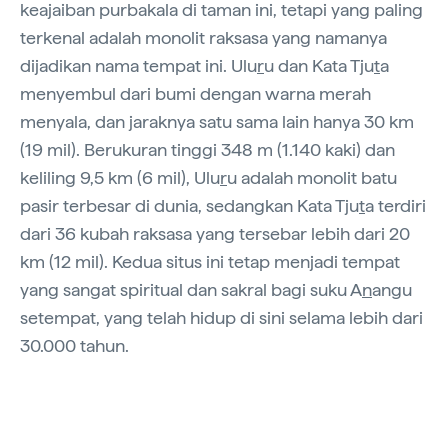
keajaiban purbakala di taman ini, tetapi yang paling
terkenal adalah monolit raksasa yang namanya
dijadikan nama tempat ini. Ulu
r
u dan Kata Tju
t
a
menyembul dari bumi dengan warna merah
menyala, dan jaraknya satu sama lain hanya 30 km
(19 mil). Berukuran tinggi 348 m (1.140 kaki) dan
keliling 9,5 km (6 mil), Ulu
r
u adalah monolit batu
pasir terbesar di dunia, sedangkan Kata Tju
t
a terdiri
dari 36 kubah raksasa yang tersebar lebih dari 20
km (12 mil). Kedua situs ini tetap menjadi tempat
yang sangat spiritual dan sakral bagi suku A
n
angu
setempat, yang telah hidup di sini selama lebih dari
30.000 tahun.