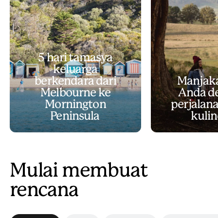
5 hari tamasya
keluarga
berkendara dari
Manjaka
Melbourne ke
Anda d
Mornington
perjalan
Peninsula
kulin
Mulai membuat
rencana