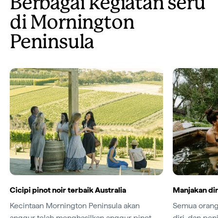
Berbagai kegiatan seru
di Mornington
Peninsula
Cicipi pinot noir terbaik Australia
Manjakan di
Kecintaan Mornington Peninsula akan
Semua orang
anggur telah menghasilkan anggur pinot
diri, dan pen