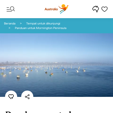
Lewati ke konten
Lewati ke navigasi footer
Beranda
Tempat untuk dikunjungi
Panduan untuk Mornington Peninsula