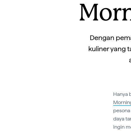
Morn
Dengan pema
kuliner yang 
Hanya b
Morning
pesona 
daya ta
ingin m