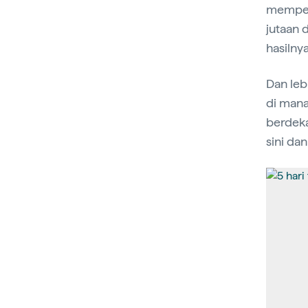
memperk
jutaan 
hasilny
Dan leb
di mana
berdeka
sini da