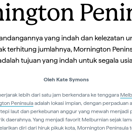
ington Peni
ndangannya yang indah dan kelezatan un
tak terhitung jumlahnya, Mornington Peninsu
adalah tujuan yang indah untuk segala usia
Oleh Kate Symons
erjarak lebih dari satu jam berkendara ke tenggara
Melb
ton Peninsula
adalah lokasi impian, dengan perpaduan 
tepi laut dan perkebunan anggur yang mewah menjadi 
rik daerahnya. Yang menjadi favorit Melburnian sejak lam
elarikan diri dari hiruk pikuk kota, Mornington Peninsula 