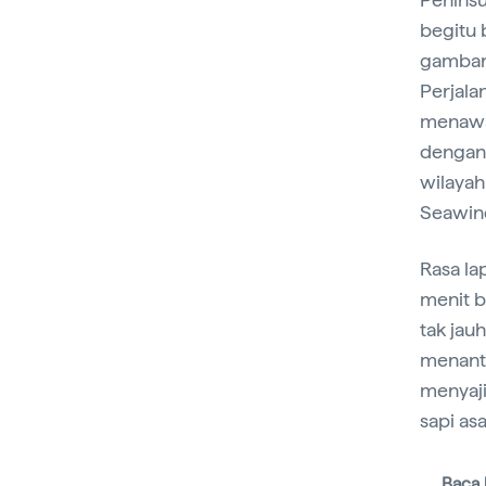
begitu 
gambara
Perjala
menawar
dengan 
wilayah 
Seawin
Rasa la
menit b
tak jau
menanti
menyaji
sapi as
Baca 