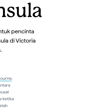
nsula
tuk pencinta
la di Victoria
.
ourne
,
antara
pusat
a ketika
telah