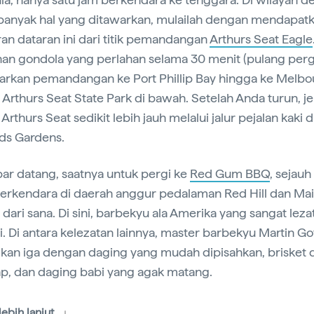
banyak hal yang ditawarkan, mulailah dengan mendapat
n dataran ini dari titik pemandangan
Arthurs Seat Eagle
nan gondola yang perlahan selama 30 menit (pulang perg
kan pemandangan ke Port Phillip Bay hingga ke Melbo
Arthurs Seat State Park di bawah. Setelah Anda turun, jel
Arthurs Seat sedikit lebih jauh melalui jalur pejalan kaki d
ds Gardens.
par datang, saatnya untuk pergi ke
Red Gum BBQ
, sejauh
erkendara di daerah anggur pedalaman Red Hill dan Ma
h dari sana. Di sini, barbekyu ala Amerika yang sangat leza
. Di antara kelezatan lainnya, master barbekyu Martin Go
kan iga dengan daging yang mudah dipisahkan, brisket 
ap, dan daging babi yang agak matang.
lebih lanjut