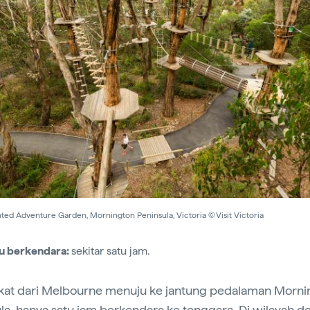
ted Adventure Garden, Mornington Peninsula, Victoria © Visit Victoria
u berkendara:
sekitar satu jam.
kat dari Melbourne menuju ke jantung pedalaman Morni
la, hanya satu jam berkendara ke tenggara. Di wilayah 