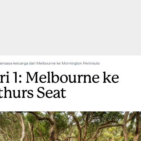
 tamasya keluarga dari Melbourne ke Mornington Peninsula
ri 1: Melbourne ke
thurs Seat