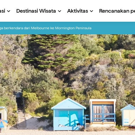
si
Destinasi Wisata
Aktivitas
Rencanakan pe
rga berkendara dari Melbourne ke Mornington Peninsula