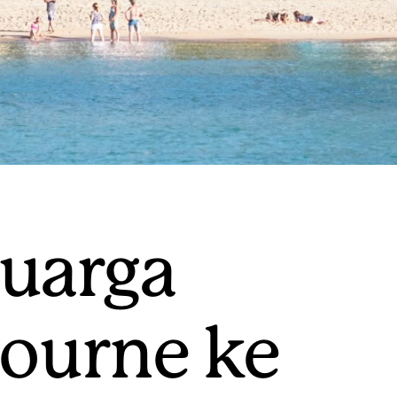
luarga
bourne ke