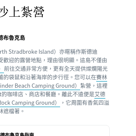
沙上紮營
德布魯克島
 Stradbroke Island）亦暱稱作斯德迪
，是極受歡迎的露營地點，理由很明顯。這島不僅由
）
前往交通非常方便，更有全天提供燦爛陽光
蕩的袋鼠和沿著海岸的步行徑。您可以在
賽林
er Beach Camping Ground）
紮營，這裡
okout的咖啡店、商店和餐廳。離此不遠便是
艾德
ck Camping Ground）
，它周圍有香氣四溢
林遮檔著。
德布魯克島指南