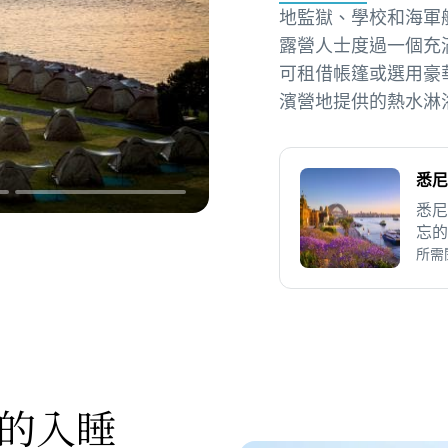
地監獄、學校和海軍
露營人士度過一個充
可租借帳篷或選用豪
濱營地提供的熱水淋
悉尼
悉尼
忘的
所需
的入睡