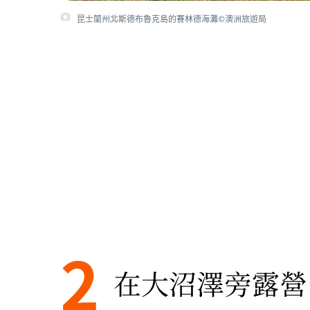
昆士蘭州北斯德布魯克島的賽林德海灘©澳洲旅遊局
2
在大沼澤旁露營