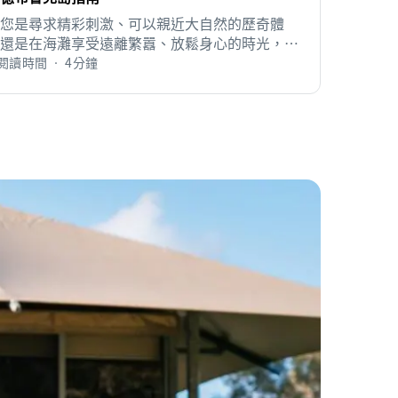
您是尋求精彩刺激、可以親近大自然的歷奇體
還是在海灘享受遠離繁囂、放鬆身心的時光，陽
岸（Sunshine Coast）都能讓您盡享兩個美麗世
閱讀時間 • 4分鐘