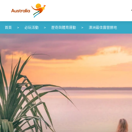
跳至內容
跳至頁尾導覽
首頁
必玩活動
歷奇與體育運動
澳洲最佳露營勝地