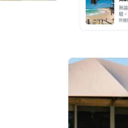
無論
驗，
光海
所需
界。