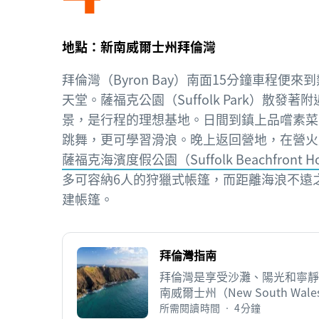
地點：新南威爾士州拜倫灣
拜倫灣（Byron Bay）南面15分鐘車程便
天堂。薩福克公園（Suffolk Park）散發
景，是行程的理想基地。日間到鎮上品嚐素菜
跳舞，更可學習滑浪。晚上返回營地，在營火
薩福克海濱度假公園（Suffolk Beachfront Hol
多可容納6人的狩獵式帳篷，而距離海浪不遠
建帳篷。
拜倫灣指南
拜倫灣是享受沙灘、陽光和寧靜
南威爾士州（New South Wa
的天堂。
所需閱讀時間 • 4分鐘