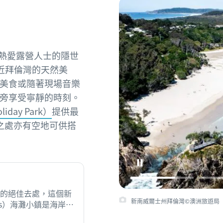
來到熱愛露營人士的隱世
著附近拜倫灣的天然美
美食或隨著現場音樂
旁享受寧靜的時刻。
iday Park）
提供最
之處亦有空地可供搭
的絕佳去處，這個新
新南威爾士州拜倫灣©澳洲旅遊局
les）海灘小鎮是海岸區