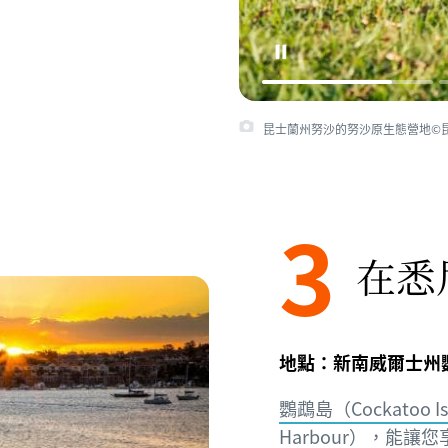
昆士蘭州努沙的努沙原生態營地©
3
在悉
地點：新南威爾士州
鸚鵡島（Cockatoo Is
Harbour）
，能讓您