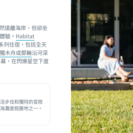
雖然遠離海岸，但卻坐
體驗。
Habitat
系列住宿，包括全天
獨木舟或郵輪
沿河深
帳幕，在閃爍星空下度
活步伐和獨特的冒險
海灘度假勝地之一。