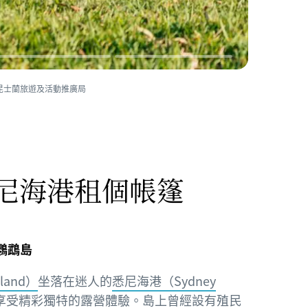
昆士蘭旅遊及活動推廣局
尼海港租個帳篷
鸚鵡島
land）
坐落在迷人的
悉尼海港（Sydney
享受精彩獨特的露營體驗。島上曾經設有殖民