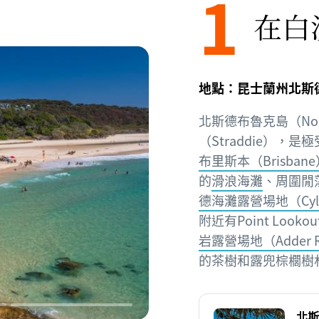
1
在白
地點：昆士蘭州北斯
北斯德布魯克島（North
（Straddie）
布里斯本（Brisbane
的
滑浪海灘
、周圍閒
德海灘露營場地（Cylind
附近有Point Lo
岩露營場地（Adder Ro
的茶樹和露兜棕櫚樹
北斯