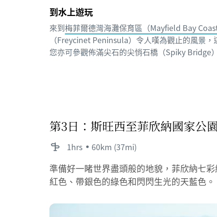
到水上遊玩
來到
梅菲爾德灣海灘保育區（Mayfield Bay Coasta
（Freycinet Peninsula）令人嘆為觀止
您亦可參觀佈滿尖石的尖悄石橋（Spiky Bridg
第3日：斯旺西至菲欣納國家公
1hrs
60km (37mi)
準備好一睹世界盡頭般的地貌，菲欣納七彩繽
紅色、帶銀色的綠色和閃閃生光的天藍色。