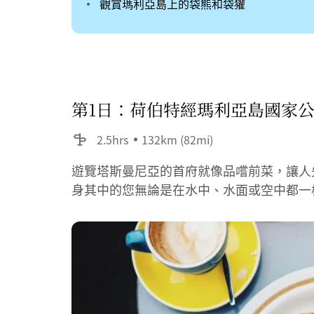
觀賞瑪利亞島上的袋熊和袋獾
第1日：荷伯特經瑪利亞島國家
2.5hrs
132km (82mi)
遊覽塔斯曼尼亞的首府就像品嚐前菜，讓人
身其中的您無論是在水中、水面或空中都一