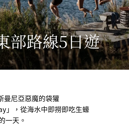
東部路線5日遊
斯曼尼亞惡魔的袋獾
「g′day」，從海水中即撈即吃生蠔
的一天。