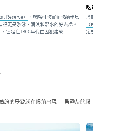
吃莓果充電
l Reserve）
，您除可欣賞菲欣納半島
塔斯曼尼亞這一帶物
的風景，這裡更是游泳、滑浪和潛水的好去處。
（Kate′s Berry Far
e），它是在1800年代由囚犯建成。
定要好好享受一客雪
園
紛的景致就在眼前出現 — 帶霧灰的粉