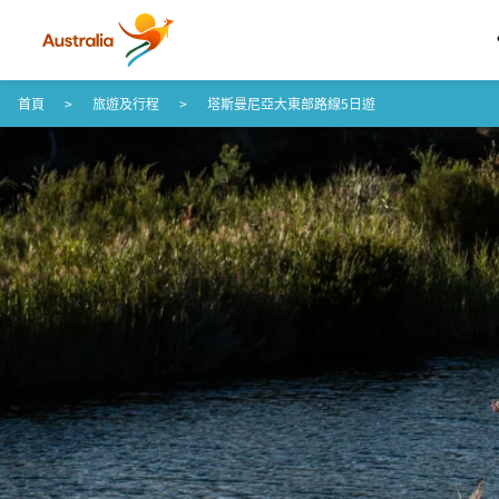
跳至內容
跳至頁尾導覽
首頁
旅遊及行程
塔斯曼尼亞大東部路線5日遊