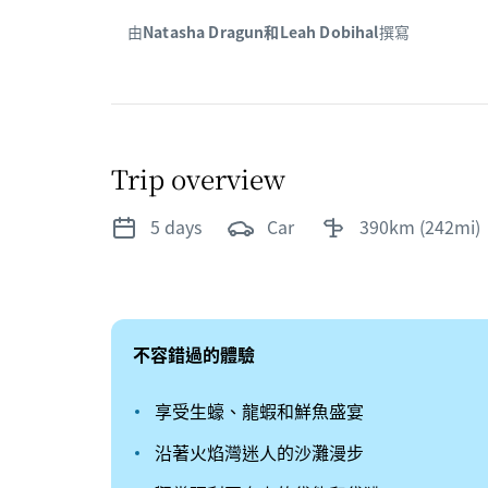
由
Natasha Dragun和Leah Dobihal
撰寫
Trip overview
5 days
car
390km (242mi)
不容錯過的體驗
享受生蠔、龍蝦和鮮魚盛宴
沿著火焰灣迷人的沙灘漫步