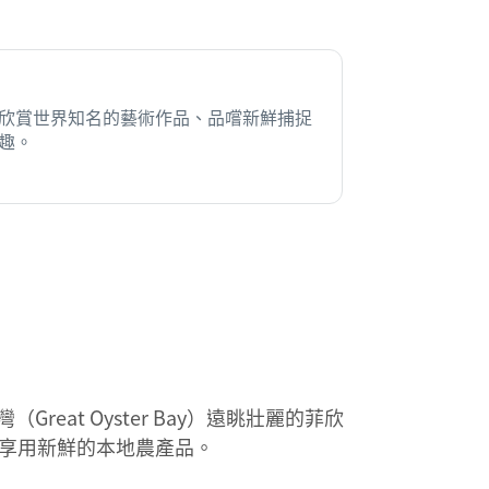
欣賞世界知名的藝術作品、品嚐新鮮捕捉
趣。
eat Oyster Bay）遠眺壯麗的菲欣
沿途更可享用新鮮的本地農產品。