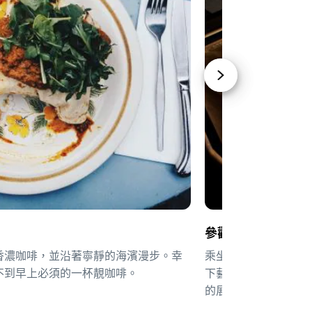
參觀精彩絕倫的藝
香濃咖啡，並沿著寧靜的海濱漫步。幸
乘坐河上渡輪前往
古
不到早上必須的一杯靚咖啡。
下藝術館欣賞澳洲最
的展覽後可到餐廳充