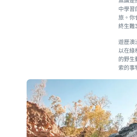
無論是
中學習
旅。你
終生難
遊歷澳
以在綠
的野生
索的事