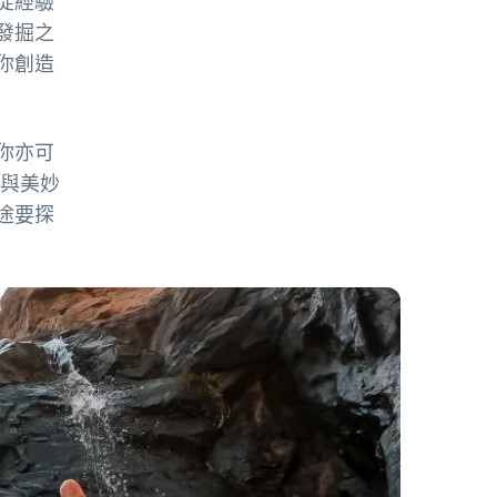
從經驗
發掘之
你創造
你亦可
i與美妙
途要探