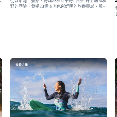
人
從城市隱世景點、奇趣地標到千奇百怪的野生動物和
色
野外歷險，發掘23個澳洲色彩鮮明的旅遊靈感，規劃
你的2023年澳洲背包客圓夢之旅。
青春之旅