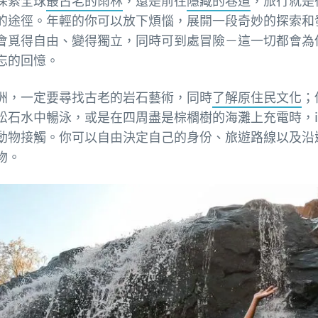
探索全球
最古老的雨林
，還是前往
隱藏的巷道
，旅行就是
的途徑。年輕的你可以放下煩惱，展開一段奇妙的探索和
會覓得自由、變得獨立，同時可到處冒險－這一切都會為
忘的回憶。
洲，一定要尋找古老的岩石藝術，同時
了解原住民文化
；
松石水中暢泳，或是在四周盡是棕櫚樹的海灘上充電時，
動物接觸。你可以自由決定自己的身份、旅遊路線以及沿
物。