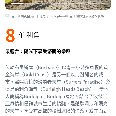
昆士蘭州黃金海岸伯利角的Burleigh海灘©昆士蘭旅遊及活動推廣局
8
伯利角
最適合：陽光下享受悠閒的樂趣
位於
布里斯本
（Brisbane）以南一小時多車程的黃
金海岸（Gold Coast）是另一個以海灘聞名的城
市。熙熙攘攘的滑浪者天堂（Surfers Paradise）旁
邊是伯利角海灘（Burleigh Heads Beach），當地
人簡稱為Burleigh。Burleigh這地方結合了波希米
亞風情和優雅城市生活的精髓，是體驗滑浪和陽光
的天堂。享受有高聳的松樹遮陰的海濱，或在面對