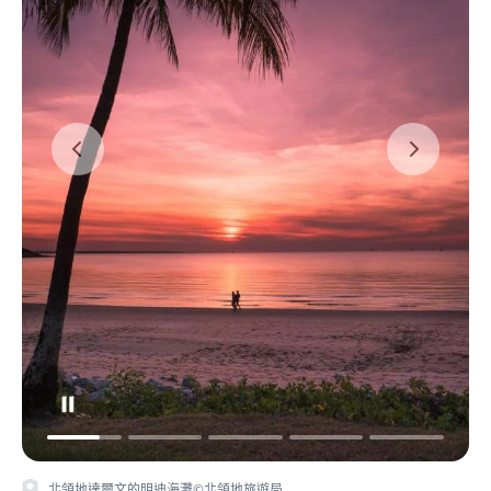
北領地達爾文的明迪海灘©北領地旅遊局