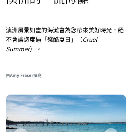
澳洲風景如畫的海灘會為您帶來美好時光，絕
不會讓您度過「殘酷夏日」（
Cruel
Summer
）。
由
Amy Fraser
撰寫