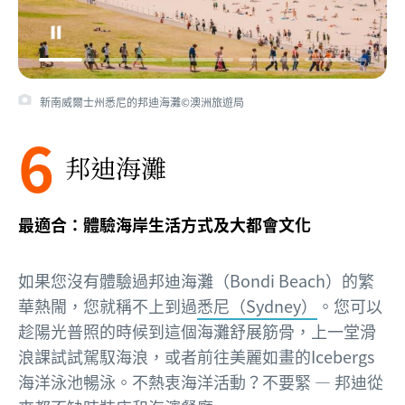
新南威爾士州悉尼的邦迪海灘©澳洲旅遊局
6
邦迪海灘
最適合：體驗海岸生活方式及大都會文化
如果您沒有體驗過邦迪海灘（Bondi Beach）的繁
華熱閙，您就稱不上到過
悉尼（Sydney）
。您可以
趁陽光普照的時候到這個海灘舒展筋骨，上一堂滑
浪課試試駕馭海浪，或者前往美麗如畫的Icebergs
海洋泳池暢泳。不熱衷海洋活動？不要緊 — 邦迪從