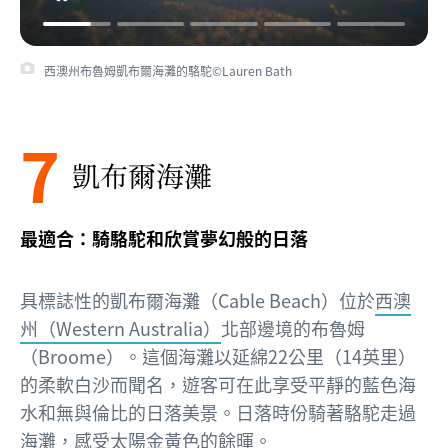
西澳州布魯姆凱布爾海灘的駱駝©Lauren Bath
7
凱布爾海灘
最適合：騎駱駝和欣賞夢幻般的日落
具標誌性的凱布爾海灘（Cable Beach）位於
西澳
州（Western Australia）
北部邊境的布魯姆
（Broome）。這個海灘以延綿22公里（14英里）
的柔軟白沙而聞名，遊客可在此享受平靜的藍色海
水和無與倫比的日落美景。日落時份騎著駱駝走過
海灘，感受太陽金黃色的餘暉。