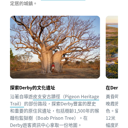
定居的城鎮。
探索Derby的文化遺址
在Derb
沿著自導遊
皮支安古蹟徑（Pigeon Heritage
黃昏時沿
Trail）
的部份路段，探索Derby豐富的歷史
晚霞把天
和重要的原住民遺址，包括樹齡1,500年的猴
色。留意
麵包監獄樹（Boab Prison Tree）。在
12米（3
Derby遊客資訊中心拿取一份地圖。
幅度的潮