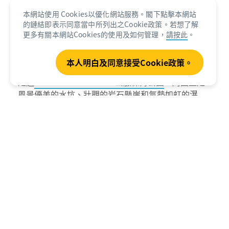
本網站使用 Cookies以優化網站服務。閣下點擊本網站
第3日：從溫迦那峽谷國家公園前往
的鏈結即表示同意當中所列出之Cookie政策。若想了解
貝爾峽
更多有關本網站Cookies的使用及如何管理，
請按此
。
2.5hrs
146km (91mi)
本人明白及同意接受Cookie政策。
走進
Wunaamin Miliwundi山脈保育公園
，周圍盡是
風景優美的水坑、壯觀的岩石懸崖和氣勢如虹的瀑
布。