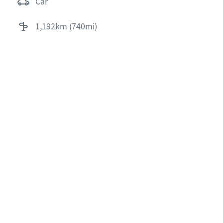
car
1,192km (740mi)