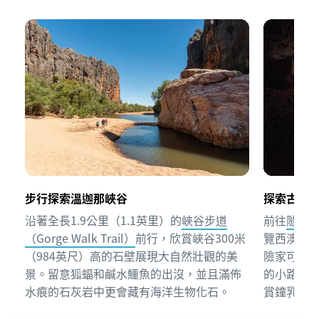
步行探索溫迦那峽谷
探索古老
沿著全長1.9公里（1.1英里）的
峽谷步道
前往
隧道溪（
（Gorge Walk Trail）
前行，欣賞峽谷300米
覽西澳州
（984英尺）高的石壁展現大自然壯觀的美
險家可盡情
景。留意狐蝠和鹹水鱷魚的出沒，並且滿佈
的小路前
水痕的石灰岩中更會藏有海洋生物化石。
賞鐘乳石