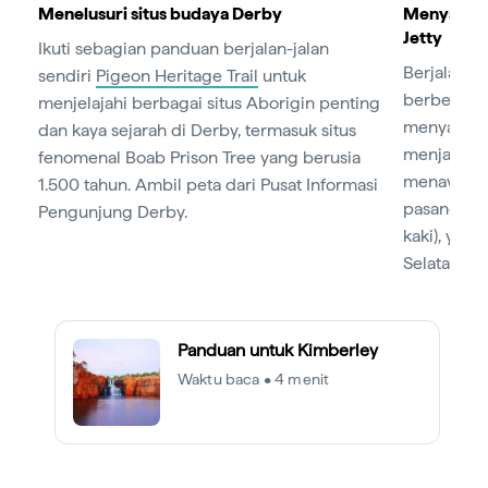
Menelusuri situs budaya Derby
Menyaksik
Jetty
Ikuti sebagian panduan berjalan-jalan
Berjalan-ja
sendiri
Pigeon Heritage Trail
untuk
berbentuk 
menjelajahi berbagai situs Aborigin penting
menyaksik
dan kaya sejarah di Derby, termasuk situs
menjadi o
fenomenal Boab Prison Tree yang berusia
menawan sa
1.500 tahun. Ambil peta dari Pusat Informasi
pasang sur
Pengunjung Derby.
kaki), yan
Selatan.
Panduan untuk Kimberley
Waktu baca • 4 menit