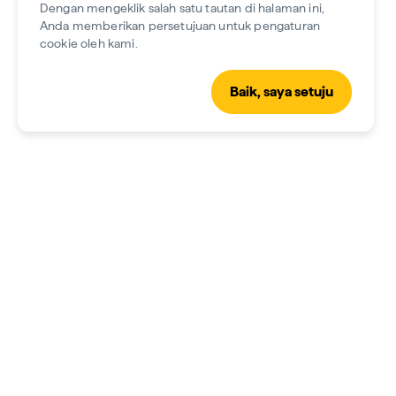
Dengan mengeklik salah satu tautan di halaman ini,
Anda memberikan persetujuan untuk pengaturan
Perjalanan menjelajahi
Wunaamin Miliwundi Ranges
cookie oleh kami.
Conservation Park,
kawasan dengan segudang
kolam air alami yang menawan, tebing curam
Baik, saya setuju
berbatu yang mengagumkan, dan air terjun yang
mengalir deras.
Menjalin hubungan dengan anggota
Berenang d
komunitas