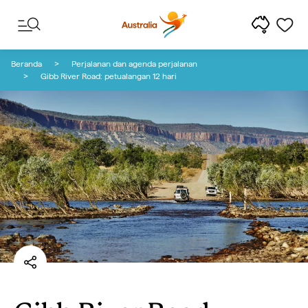
Lewati ke konten
Lewati ke navigasi footer
Beranda
Perjalanan dan agenda perjalanan
Gibb River Road: petualangan 12 hari