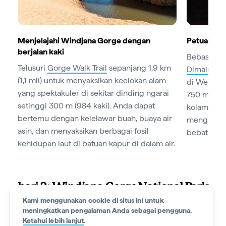
Menjelajahi Windjana Gorge dengan
Petualang
berjalan kaki
Bebaskan j
Telusuri
Gorge Walk Trail
sepanjang 1,9 km
Dimalurru 
(1,1 mil) untuk menyaksikan keelokan alam
di Western
yang spektakuler di sekitar dinding ngarai
750 m (0,5
setinggi 300 m (984 kaki). Anda dapat
kolam air 
bertemu dengan kelelawar buah, buaya air
mengagumi s
asin, dan menyaksikan berbagai fosil
bebatuan ka
kehidupan laut di batuan kapur di dalam air.
hari 3: Windjana Gorge National Park
ke Bell Gorge
Kami menggunakan cookie di situs ini untuk
meningkatkan pengalaman Anda sebagai pengguna.
Ketahui lebih lanjut
.
2.5hrs
146km (91mi)