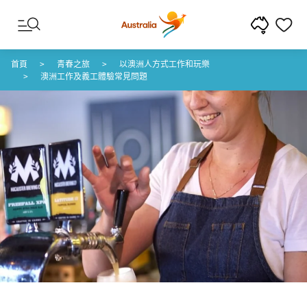
跳至內容
跳至頁尾導覽
首頁
青春之旅
以澳洲人方式工作和玩樂
澳洲工作及義工體驗常見問題