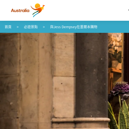
跳至內容
跳至頁尾導覽
首頁
必遊景點
與Jess Dempsey在墨爾本購物