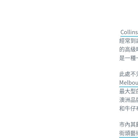
Colli
經常到
的高級
是一種
此處不
Melbo
最大型
澳洲品
和牛仔
市內其
街頭藝