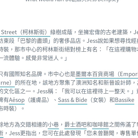
ns Street（柯林斯街）
綠樹成蔭，坐擁宏偉的古老建築，Je
訪東段「巴黎的盡頭」的奢侈品店。Jess說如果想尋找經
時裝，那市中心的柯林斯街絕對榜上有名：「在這裡購物
一流體驗。感覺非常迷人。」
只有國際知名品牌。市中心也是
墨爾本百貨商場（Empor
urne）
的所在地，該地方聚集了澳洲知名和新晉設計師，
的文化區之一。Jess稱：「我可以在這裡待上一整天。」
牌有
Aēsop
（護膚品）、
Sass & Bide
（女裝）和
Bassike
布時裝）。
餘地方為交錯相連的
小巷
，
爵士酒吧
和
咖啡館
之間佈滿了
術
，Jess更指出，您可在此處發現「您未曾聽聞，專售單