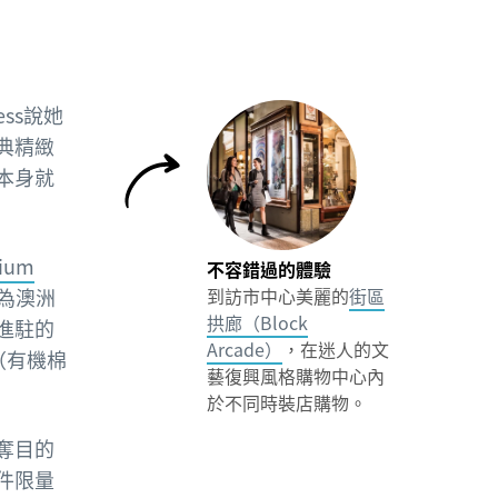
ss說她
典精緻
本身就
ium
不容錯過的體驗
為澳洲
到訪市中心美麗的
街區
拱廊（Block
進駐的
Arcade）
，在迷人的文
（有機棉
藝復興風格購物中心內
於不同時裝店購物。
奪目的
件限量