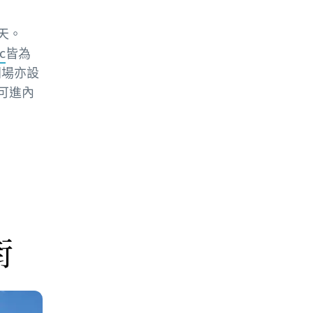
天。
c
皆為
同場亦設
可進內
街