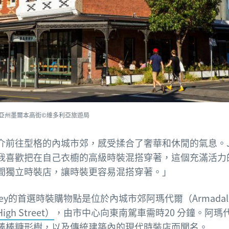
亞州墨爾本高街©維多利亞旅遊局
s推介前往型格的內城市郊，感受揉合了奢華和休閒的氣息。Je
我喜歡把在自己衣櫥的高級時裝混搭穿著，這個充滿活力
間獨立時裝店，讓時裝更容易混搭穿著。」
sey的首選時裝購物點是位於內城市郊阿瑪代爾（Armada
gh Street）
，由市中心向東南駕車需時20 分鐘。阿瑪
棒棒糖形樹，以及傳統建築內的現代時裝店而聞名。