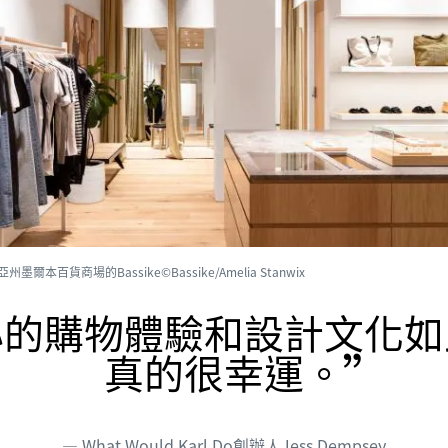
州墨爾本百貨商場的Bassike©Bassike/Amelia Stanwix
心的購物體驗和設計文化如
真的很幸運。
What Would Karl Do創辦人Jess Dempsey