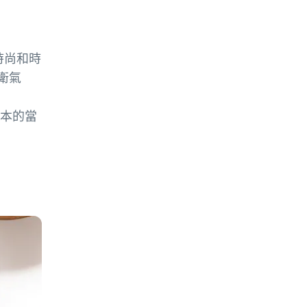
時尚和時
衛氣
本的當