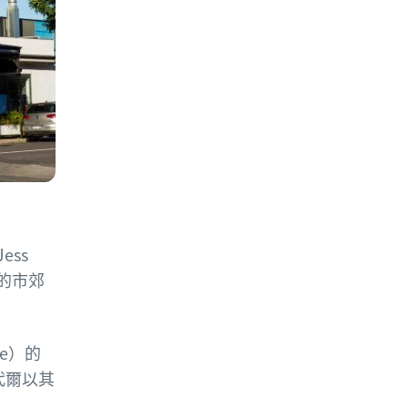
ss
的市郊
le）的
代爾以其