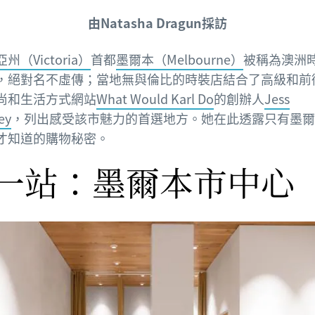
由Natasha Dragun採訪
州（Victoria）
首都
墨爾本（Melbourne）
被稱為澳洲
，絕對名不虛傳；當地無與倫比的時裝店結合了高級和前
尚和生活方式網站
What Would Karl Do
的創辦人
Jess
ey
，列出感受該市魅力的首選地方。她在此透露只有墨爾
才知道的購物秘密。
一站：墨爾本市中心