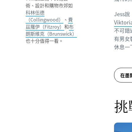
術、設計和購物市郊如
科林伍德
Jes
（Collingwood）
、
費
Viktor
茲羅伊（Fitzroy）
和
布
不可錯
朗斯維克（Brunswick）
有男女
也十分值得一看。
休息一
在墨
挑