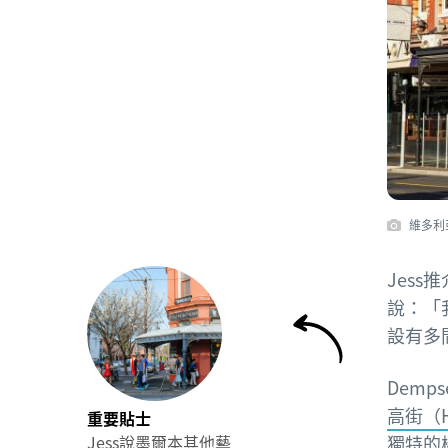
維多利
Jes
說：「
設有多
Demp
高街（Hi
重要貼士
Jess說墨爾本其他藝
獨特的