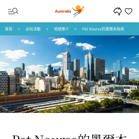
跳至內容
跳至頁尾導覽
首頁
必玩活動
地道推介
Pat Nourse的墨爾本指南