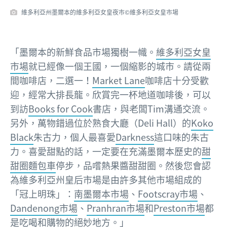
維多利亞州墨爾本的維多利亞女皇夜市©維多利亞女皇市場
「墨爾本的新鮮食品市場獨樹一幟。
維多利亞女皇
市場
就已經像一個王國，一個縮影的城市。請從兩
間咖啡店，二選一！
Market Lane
咖啡店十分受歡
迎，經常大排長龍。欣賞完一杯地道咖啡後，可以
到訪
Books for Cook
書店，與老闆Tim溝通交流。
另外，萬物錯過位於熟食大廳（Deli Hall）的
Koko
Black
朱古力，個人最喜愛
Darkness
這口味的朱古
力。喜愛甜點的話，一定要在充滿墨爾本歷史的
甜
甜圈麵包車
停步，品嚐熱果醬甜甜圈。然後您會認
為維多利亞州皇后市場是由許多其他市場組成的
「冠上明珠」：
南墨爾本市場
、
Footscray市場
、
Dandenong市場
、
Pranhran市場
和
Preston市場
都
是吃喝和購物的絕妙地方。」