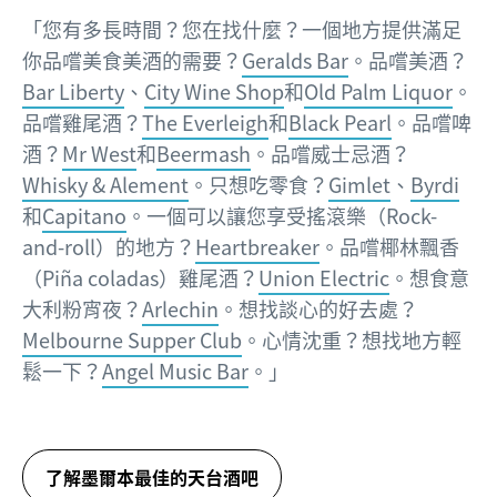
「您有多長時間？您在找什麼？一個地方提供滿足
你品嚐美食美酒的需要？
Geralds Bar
。品嚐美酒？
Bar Liberty
、
City Wine Shop
和
Old Palm Liquor
。
品嚐雞尾酒？
The Everleigh
和
Black Pearl
。品嚐啤
酒？
Mr West
和
Beermash
。品嚐威士忌酒？
Whisky & Alement
。只想吃零食？
Gimlet
、
Byrdi
和
Capitano
。一個可以讓您享受搖滾樂（Rock-
and-roll）的地方？
Heartbreaker
。品嚐椰林飄香
（Piña coladas）雞尾酒？
Union Electric
。想食意
大利粉宵夜？
Arlechin
。想找談心的好去處？
Melbourne Supper Club
。心情沈重？想找地方輕
鬆一下？
Angel Music Bar
。」
了解墨爾本最佳的天台酒吧