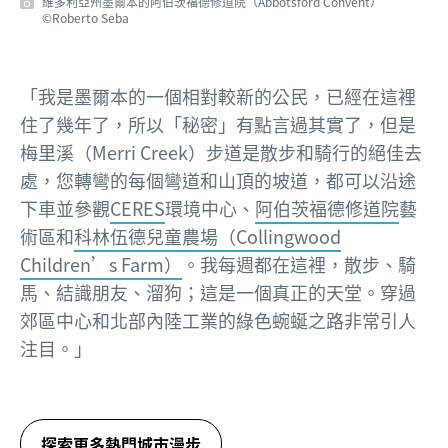
維多利亞州墨爾本的阿伯茨福德修道院（Abbotsford Convent）
©Roberto Seba
「我是墨爾本的一個相對較新的公民，已經在這裡
住了幾年了，所以「秘密」有點言過其實了，但是
梅里溪（Merri Creek）步道是散步和騎行的絕佳去
處，您轉彎的每個彎道和山頂的坡道，都可以沿途
下車並參觀
CERES
環境中心、
阿伯茨福德修道院
藝
術區和
科林伍德兒童農場（Collingwood
Children’s Farm）
。我每週都在這裡，散步、騎
馬、結識朋友、溜狗；這是一個真正的天堂。穿過
郊區中心和北部內陸工業的綠色蜿蜒之路非常引人
注目。」
探索更多熱門城市漫步