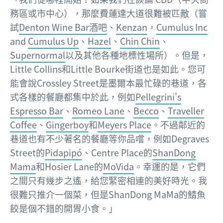
務區或市中心），那麼費蓮達大道很難被匹敵（嘗
試
Denton Wine Bar酒吧
、
Kenzan
，
Cumulus Inc
and
Cumulus Up
、
Hazel
、
Chin Chin
、
Supernormal
以及其他各種地標性場所）。但是，
Little Collins和Little Bourke街道也是如此。您可
能會說Crossley Street是墨爾本最忙碌的巷道，各
式各樣的餐廳都集中於此，例如
Pellegrini's
Espresso Bar
、
Romeo Lane
、
Becco
、
Traveller
Coffee
、
Gingerboy
和
Meyers Place
。不過鄰近的
巷道也有不少著名的餐廳等你品嚐，例如Degraves
Street的
Pidapipó
、Centre Place的
ShanDong
Mama
和Hosier Lane的
MoVida
。幸運的是，它們
之間只有幾步之遙，給您緊密相連的美好時光。我
很難只推介一個菜，但是ShanDong MaMa的鯖魚
餃是個不錯的開胃小食。」