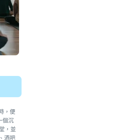
時，便
一個沉
堂，並
、酒吧