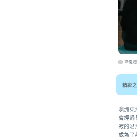
新南威爾士
精彩之
澳洲東
會經過
寂的沿
成為了