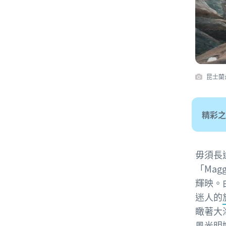
昆士蘭
精彩之
毋須長
「Ma
輝映。由
迷人的
瞰著大
風光明