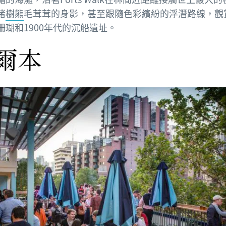
睹
樹熊
毛茸茸的身影，甚至跟隨色彩繽紛的浮潛路線，觀
珊瑚和1900年代的沉船遺址。
爾本