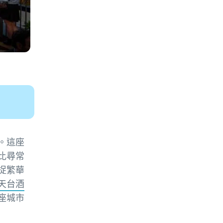
。這座
比尋常
捉繁華
天台酒
座城市