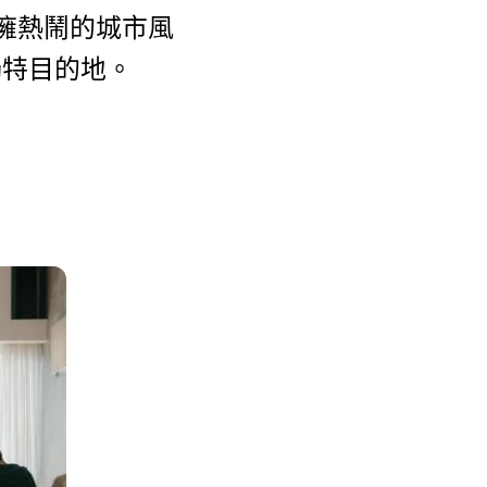
擁熱鬧的城市風
獨特目的地。