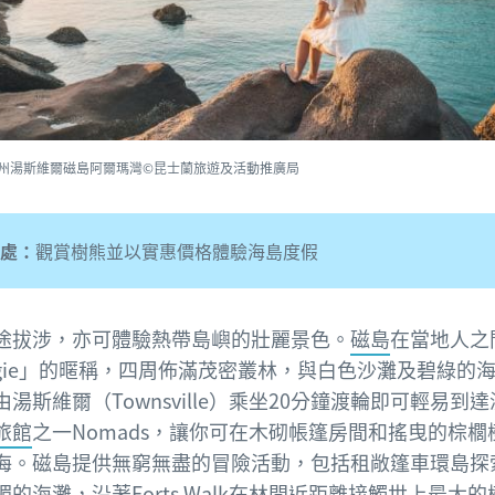
州湯斯維爾磁島阿爾瑪灣©昆士蘭旅遊及活動推廣局
處：
觀賞樹熊並以實惠價格體驗海島度假
途拔涉，亦可體驗熱帶島嶼的壯麗景色。
磁島
在當地人之
ggie」的暱稱，四周佈滿茂密叢林，與白色沙灘及碧綠的
湯斯維爾（Townsville）乘坐20分鐘渡輪即可輕易到
旅館
之一Nomads，讓你可在木砌帳篷房間和搖曳的棕櫚
海。磁島提供無窮無盡的冒險活動，包括租敞篷車環島探索
媚的海灘，沿著Forts Walk在林間近距離接觸世上最大的