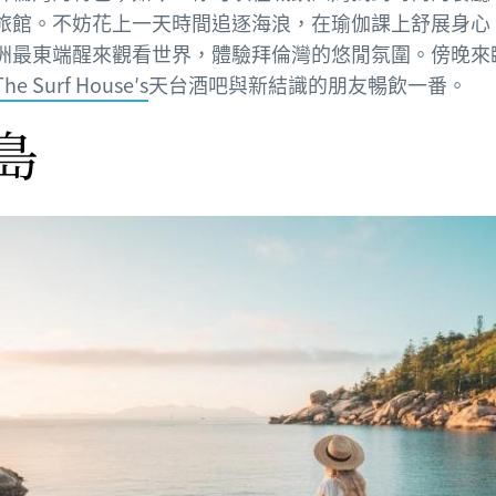
旅館。不妨花上一天時間追逐海浪，在瑜伽課上舒展身心
洲最東端醒來觀看世界，體驗拜倫灣的悠閒氛圍。傍晚來
The Surf House′s
天台酒吧與新結識的朋友暢飲一番。
島