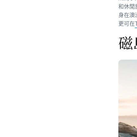
和休閒
身在澳
更可在
磁