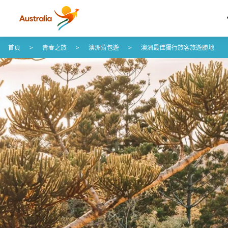
跳至內容
跳至頁尾導覽
首頁
青春之旅
澳洲背包遊
澳洲最佳獨行旅客旅遊勝地