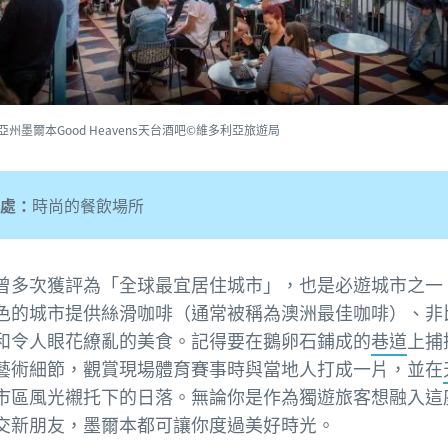
亞州墨爾本Good Heavens天台酒吧©維多利亞旅遊局
處：
時尚的餐飲場所
曾多次獲評為「全球最宜居住城市」，也是必遊城市之一
色的城市提供絲滑咖啡（通常被稱為澳洲最佳咖啡）、非
和令人眼花繚亂的美食。記得要在鵝卵石鋪成的
巷道
上捕
藝術細節，觀賞現場體育賽事時與當地人打成一片，並在
市區風光襯托下的日落。無論你是作為獨遊旅客想融入這
交新朋友，墨爾本都可讓你度過美好時光。