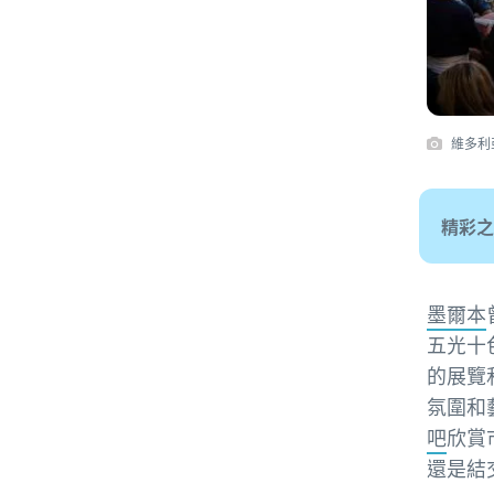
維多利
精彩之
墨爾本
五光十
的展覽
氛圍和
吧
欣賞
還是結