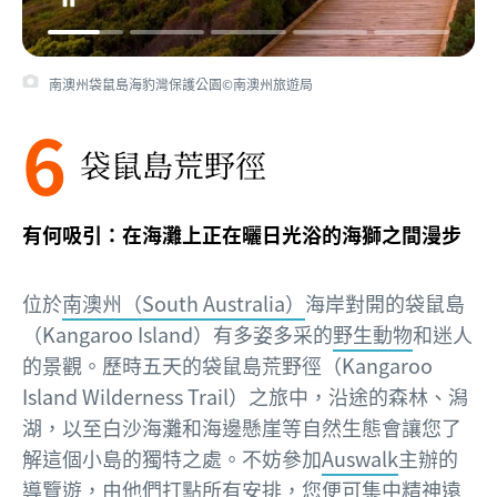
南澳州袋鼠島海豹灣保護公園©南澳州旅遊局
6
袋鼠島荒野徑
有何吸引：在海灘上正在曬日光浴的海獅之間漫步
位於
南澳州（South Australia）
海岸對開的袋鼠島
（Kangaroo Island）有多姿多采的
野生動物
和迷人
的景觀。歷時五天的袋鼠島荒野徑（Kangaroo
Island Wilderness Trail）之旅中，沿途的森林、潟
湖，以至白沙海灘和海邊懸崖等自然生態會讓您了
解這個小島的獨特之處。不妨參加
Auswalk
主辦的
導覽遊，由他們打點所有安排，您便可集中精神遠