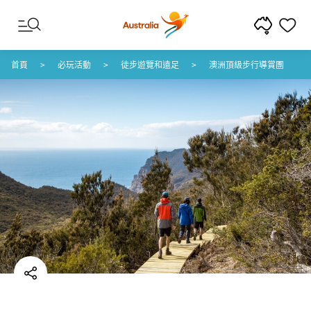
跳至內容
跳至頁尾導覽
首頁
必玩活動
徒步遊覽和遠足
澳洲頂級步行導賞團