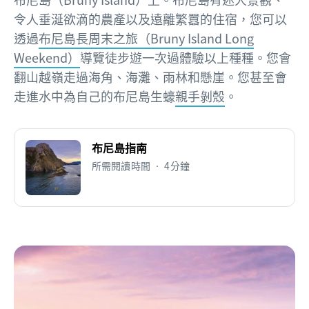
令人垂涎欲滴的農產以及遠離繁囂的住宿，您可以
透過
布尼島長周末之旅（Bruny Island Long
Weekend）
導覽徒步遊一次過體驗以上種種。您會
翻山越嶺走過海角、海灘、雨林和懸崖。您甚至會
走進水中為自己的布尼島生蠔
親手剝殼
。
布尼島指南
所需閱讀時間 • 4分鐘