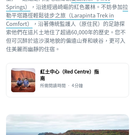
Springs）
，沿途經過崎嶇的紅色叢林。不妨參加
拉
勒平塔路徑輕鬆徒步之旅（Larapinta Trek in
Comfort）
，沿著傳統監護人（原住民）的足跡探
索他們在這片土地住了超過60,000年的歷史。您不
但可沉醉於這沙漠地貌的偏遠山脊和峽谷，更可入
住美麗而幽靜的住宿。
紅土中心（Red Centre）指
南
所需閱讀時間 • 4分鐘