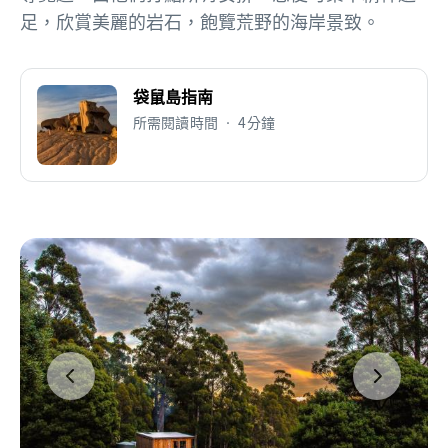
足，欣賞美麗的岩石，飽覽荒野的海岸景致。
袋鼠島指南
所需閱讀時間 • 4分鐘