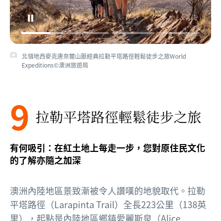
北領地西麥克唐奈爾山脈經典拉勒平塔路徑輕鬆徒步之旅World
Expeditions©澳洲旅遊局
9
拉勒平塔路徑輕鬆徒步之旅
有何吸引：在紅土地上每走一步，您對原住民文化
的了解亦隨之加深
澳洲內陸地區景致漸被令人讚嘆的地貌取代。拉勒
平塔路徑（Larapinta Trail）全長223公里（138英
里），起點是內陸地區鄉鎮
愛麗斯泉（Alice