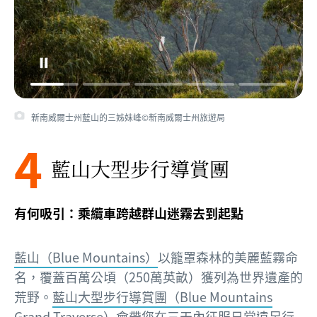
新南威爾士州藍山的三姊妹峰©新南威爾士州旅遊局
4
藍山大型步行導賞團
有何吸引：乘纜車跨越群山迷霧去到起點
藍山（Blue Mountains）
以籠罩森林的美麗藍霧命
名，覆蓋百萬公頃（250萬英畝）獲列為世界遺產的
荒野。
藍山大型步行導賞團（Blue Mountains
Grand Traverse）
會帶您在三天內征服日常遠足行