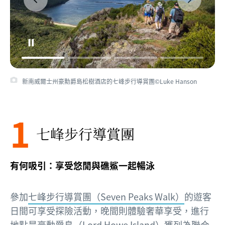
新南威爾士州豪勳爵島七峰步行導賞團©GWOA
1
七峰步行導賞團
有何吸引：享受悠閒與礁鯊一起暢泳
參加
七峰步行導賞團（Seven Peaks Walk）
的遊客
日間可享受探險活動，晚間則體驗奢華享受，進行
地點是豪勳爵島（Lord Howe Island）獲列為聯合