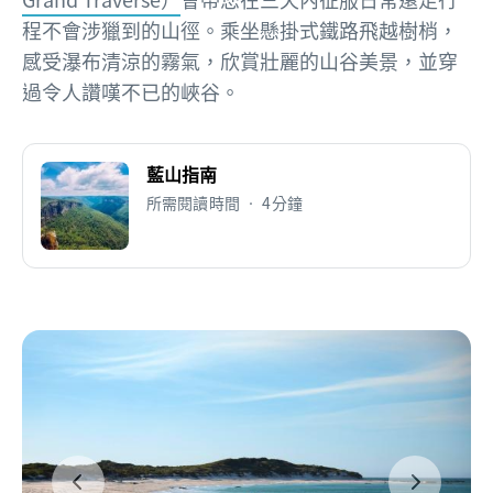
程不會涉獵到的山徑。乘坐懸掛式鐵路飛越樹梢，
感受瀑布清涼的霧氣，欣賞壯麗的山谷美景，並穿
過令人讚嘆不已的峽谷。
藍山指南
所需閱讀時間 • 4分鐘