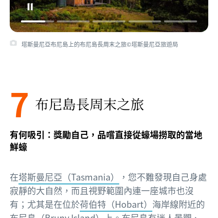
塔斯曼尼亞布尼島上的布尼島長周末之旅©塔斯曼尼亞旅遊局
7
布尼島長周末之旅
有何吸引：獎勵自己，品嚐直接從蠔場撈取的當地
鮮蠔
在
塔斯曼尼亞（Tasmania）
，您不難發現自己身處
寂靜的大自然，而且視野範圍內連一座城市也沒
有；尤其是在位於
荷伯特（Hobart）
海岸線附近的
布尼島（Bruny Island）上。布尼島有迷人景觀、