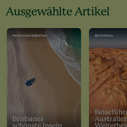
Ausgewählte Artikel
Sehenswürdigkeiten
Aktivitäten
Reiseführ
Brisbanes
Australie
schönste Inseln
Welterbes