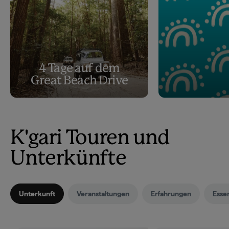
4 Tage auf dem
Great Beach Drive
K'gari Touren und
Unterkünfte
Unterkunft
Veranstaltungen
Erfahrungen
Esse