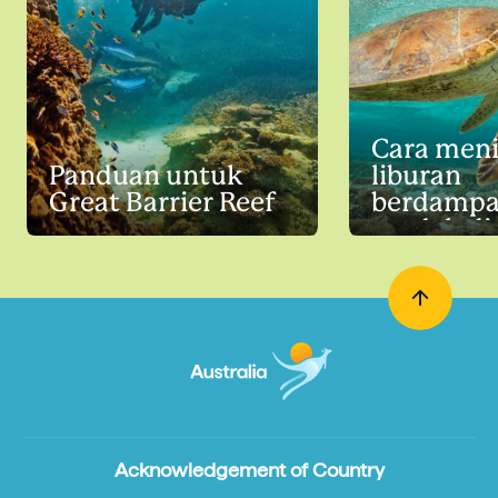
Cara men
Panduan untuk
liburan
Great Barrier Reef
berdamp
rendah di
Barrier Re
Acknowledgement of Country