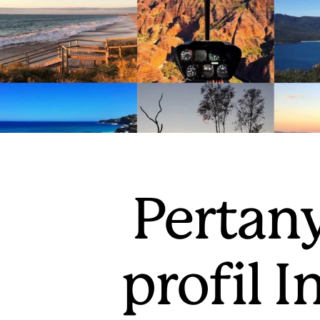
Pertan
profil 