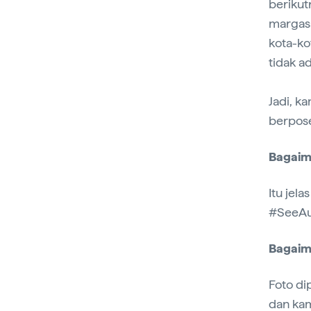
berikut
margasa
kota-ko
tidak a
Jadi, k
berpose
Bagaim
Itu jel
#SeeAus
Bagaim
Foto di
dan kam