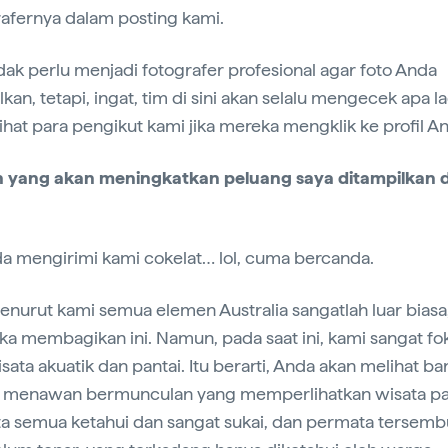
afernya dalam posting kami.
dak perlu menjadi fotografer profesional agar foto Anda
lkan, tetapi, ingat, tim di sini akan selalu mengecek apa l
lihat para pengikut kami jika mereka mengklik ke profil A
 yang akan meningkatkan peluang saya ditampilkan d
da mengirimi kami cokelat… lol, cuma bercanda.
menurut kami semua elemen Australia sangatlah luar biasa
ka membagikan ini. Namun, pada saat ini, kami sangat fo
sata akuatik dan pantai. Itu berarti, Anda akan melihat b
g menawan bermunculan yang memperlihatkan wisata pa
ta semua ketahui dan sangat sukai, dan permata tersemb