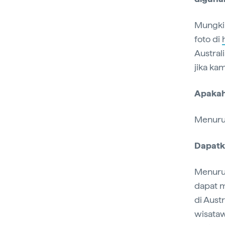
Mungkin
foto di
Austral
jika ka
Apakah 
Menurut
Dapatk
Menurut
dapat 
di Aust
wisataw