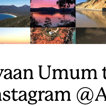
yaan Umum 
Instagram @A