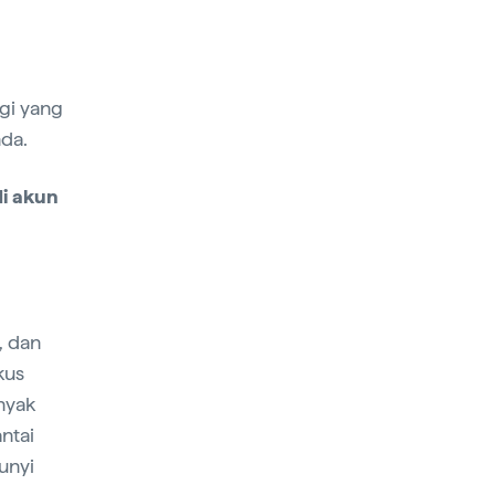
agi yang
nda.
i akun
, dan
kus
anyak
ntai
unyi