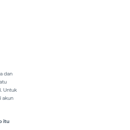
da dan
atu
i. Untuk
i akun
 itu