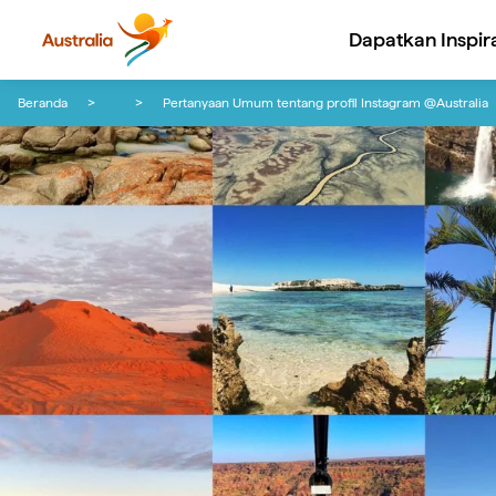
Dapatkan Inspira
Lewati ke konten
Lewati ke navigasi footer
Beranda
Pertanyaan Umum tentang profil Instagram @Australia