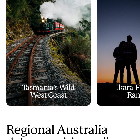
Tasmania's Wild
Ikara-F
West Coast
Ran
Regional Australia