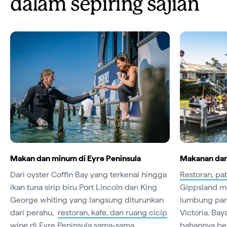
dalam sepiring sajian
Makan dan minum di Eyre Peninsula
Makanan dan 
Dari oyster Coffin Bay yang terkenal hingga
Restoran, pa
ikan tuna sirip biru Port Lincoln dan King
Gippsland me
George whiting yang langsung diturunkan
lumbung pang
dari perahu,
restoran, kafe, dan ruang cicip
Victoria. Ba
wine
di Eyre Peninsula sama-sama
bahannya ber