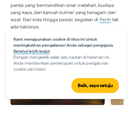
pantai yang bermandikan sinar matahari, budaya
yang kaya, dan kancah kuliner yang beragam dan
lezat. Dari kota hingga pesisir, kegiatan di
Perth
tak
ada habisnya.
Kami menggunakan cookie di situs ini untuk
meningkatkan pengalaman Anda sebagai pengguna.
Ketahui lebih lanjut
.
Dengan mengeklik salah satu tautan di halaman ini,
Anda memberikan persetujuan untuk pengaturan
cookie oleh kami.
Baik, saya setuju
Naik kereta roda dua
Bersantai 
Temukan tempat-tempat tersembunyi yang
Habiskan 
terbaik di Perth dalam tur kereta roda dua
di Perth, 