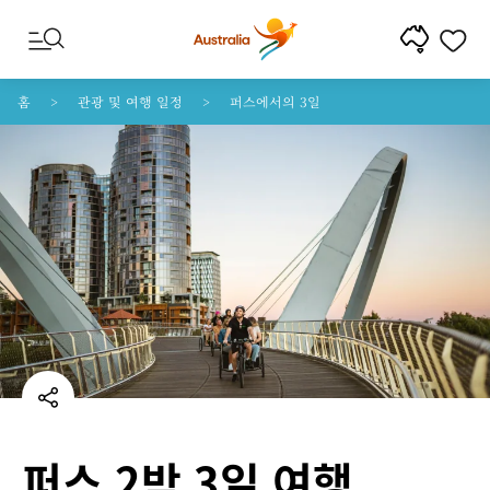
콘텐트로 건너뛰기
꼬리말 내비게이션으로 건너뛰기
홈
관광 및 여행 일정
퍼스에서의 3일
퍼스 2박 3일 여행