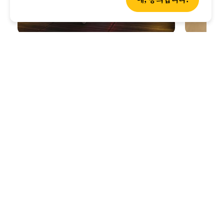
신나는 라이드 즐기기
퍼스의 그림
페들 퍼스(Peddle Perth)
의 자전거 수레
현지인들이 
투어를 이용해 우아하게 퍼스의 숨은 보물들을
해변
을 찾
찾으려 다녀보세요. 바 순례부터 녹음이 무성한
해변에서 간
공원 구경까지, 이 그림 같은 도시에서 길을
파도를 즐기
찾아 다니고 익히는 훌륭한 방법입니다.
스노클링을 
떼를 만나볼
퍼스 숙박시설
읽는 데 걸리는 시간 • 6분