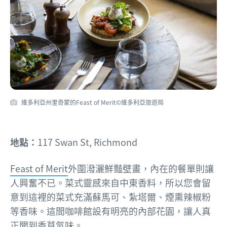
維多利亞州里奇蒙的Feast of Merit©維多利亞旅遊局
地點：
117 Swan St, Richmond
Feast of Merit
外圍潑灑鮮豔壁畫，內在的餐單則讓
人興奮不已。菜式靈感來自中東香料，所以您會留
意到這裡的菜式充滿蘇馬可、紮塔爾、煙熏辣椒粉
等香味。這間咖啡館設有明亮的內部花園，讓人真
正聞到香草氣味。