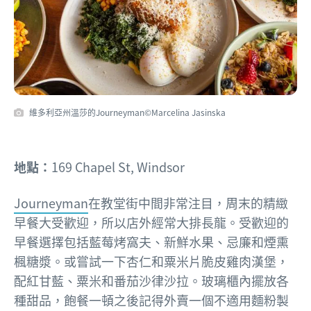
維多利亞州溫莎的Journeyman©Marcelina Jasinska
地點：
169 Chapel St, Windsor
Journeyman
在教堂街中間非常注目，周末的精緻
早餐大受歡迎，所以店外經常大排長龍。受歡迎的
早餐選擇包括藍莓烤窩夫、新鮮水果、忌廉和煙熏
楓糖漿。或嘗試一下杏仁和粟米片脆皮雞肉漢堡，
配紅甘藍、粟米和番茄沙律沙拉。玻璃櫃內擺放各
種甜品，飽餐一頓之後記得外賣一個不適用麵粉製