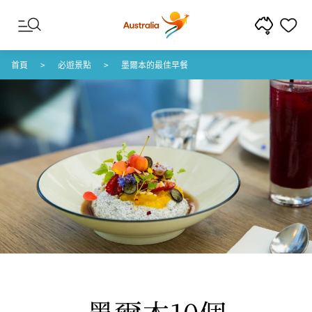
跳至內容
跳至頁尾導覽
首頁
必遊景點
墨爾本的最佳早餐