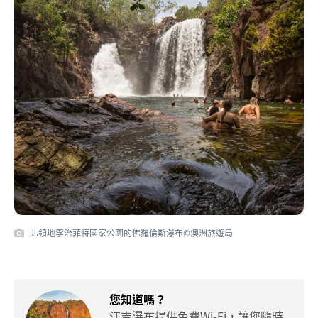
北領地李治菲特國家公園的佛羅倫斯瀑布©澳洲旅遊局
您知道嗎？
汪吉瀑布提供免費Wi-Fi，讓您隨時