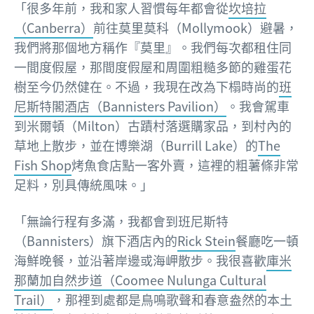
「很多年前，我和家人習慣每年都會從
坎培拉
（Canberra）
前往莫里莫科（Mollymook）避暑，
我們將那個地方稱作『莫里』。我們每次都租住同
一間度假屋，那間度假屋和周圍粗糙多節的雞蛋花
樹至今仍然健在。不過，我現在改為下榻時尚的
班
尼斯特閣酒店（Bannisters Pavilion）
。我會駕車
到米爾頓（Milton）古蹟村落選購家品，到村內的
草地上散步，並在博樂湖（Burrill Lake）的
The
Fish Shop
烤魚食店點一客外賣，這裡的粗薯條非常
足料，別具傳統風味。」
「無論行程有多滿，我都會到班尼斯特
（Bannisters）旗下酒店內的
Rick Stein
餐廳吃一頓
海鮮晚餐，並沿著岸邊或海岬散步。我很喜歡
庫米
那蘭加自然步道（Coomee Nulunga Cultural
Trail）
，那裡到處都是鳥鳴歌聲和春意盎然的本土