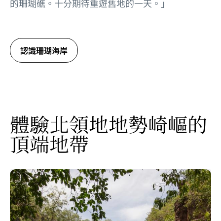
的珊瑚礁。十分期待重遊舊地的一天。」
認識珊瑚海岸
體驗北領地地勢崎嶇的
頂端地帶