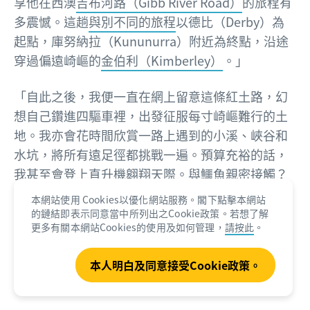
享他在西澳
吉布河路（Gibb River Road）
的旅程有
多震憾。這趟
與別不同的旅程
以德比（Derby）為
起點，庫努納拉（Kununurra）附近為終點，沿途
穿過偏遠崎嶇的
金伯利（Kimberley）
。」
「自此之後，我便一直在網上留意這條紅土路，幻
想自己鑽進四驅車裡，出發征服每寸崎嶇難行的土
地。我亦會花時間欣賞一路上遇到的小溪、峽谷和
水坑，將所有遠足徑都挑戰一遍。預算充裕的話，
我甚至會登上直升機翱翔天際。與鱷魚親密接觸？
放馬過來吧！只要夠驚險刺激就預我一份！」
本網站使用 Cookies以優化網站服務。閣下點擊本網站
的鏈結即表示同意當中所列出之Cookie政策。若想了解
更多有關本網站Cookies的使用及如何管理，
請按此
。
認識吉布河路
本人明白及同意接受Cookie政策。