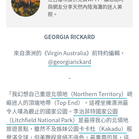
與網友分享天然內陸海灘的迷人美
照。
GEORGIA RICKARD
來自澳洲的
《Virgin Australia》前特約編輯，
@georgiarickard
–
「我幻想自己重遊
北領地（Northern Territory）
崎
嶇迷人的頂端地帶（Top End）。這裡坐擁澳洲最
令人嘆為觀止的國家公園。
李治菲特國家公園
（Litchfield National Park）
是最得我心的北領地
旅遊景點，雖然不及姊妹公園
卡卡杜（Kakadu）
般
譽滿全球，但美艷程度絕不遜色。最重要的是，這