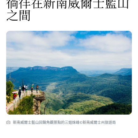
徜徉在新南威爾士藍山
之間
新南威爾士藍山回聲角觀景點的三姐妹峰©新南威爾士州旅遊局