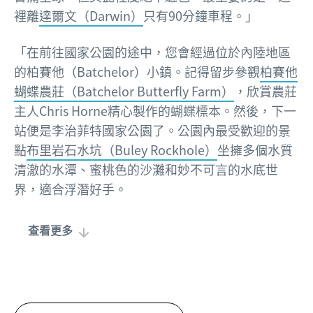
裡離
達爾文（Darwin）
只有90分鐘車程。」
「在前往國家公園的途中，您會經過位於內陸地區
的柏賽他（Batchelor）小鎮。記得留步參觀
柏賽他
蝴蝶農莊（Batchelor Butterfly Farm）
，欣賞農莊
主人Chris Horne精心製作的蝴蝶標本。然後，下一
站便是李治菲特國家公園了。公園內最受歡迎的景
點
布里岩石水坑（Buley Rockhole）
坐擁多個水質
清澈的水潭、蜜桃色的沙灘和妙不可言的水底世
界，適合浮潛好手。
查看更多