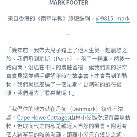
MARK FOOTER
來自香港的
《南華早報》旅遊編輯，
@9815_mark
–
「幾年前，我帶大兒子踏上了他人生第一趟農場之
旅。我們飛到
珀斯（Perth）
，租了一輛車，然後一
路向南，沿途在不同的農莊留宿，讓我們家的好奇
寶寶見識並親手餵飼平時在故事書上才會看到的動
物。我們就這麼過了一個星期。更精彩的還在後
頭，我們還去了看袋鼠呢！」
「我們住的地方就在
丹麥（Denmark）
鎮外不遠
處。
Cape Howe Cottages
山林小屋雖然沒有農場動
物，但取而代之的卻是親近大自然的機會。附近有
個人跡罕至的唯美海灘，距離小屋只有幾步之遙。