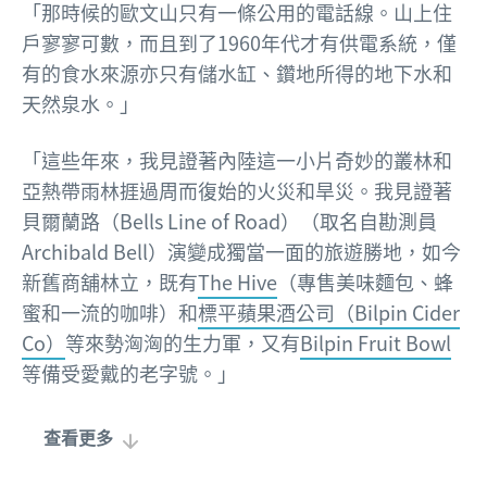
「那時候的歐文山只有一條公用的電話線。山上住
戶寥寥可數，而且到了1960年代才有供電系統，僅
有的食水來源亦只有儲水缸、鑽地所得的地下水和
天然泉水。」
「這些年來，我見證著內陸這一小片奇妙的叢林和
亞熱帶雨林捱過周而復始的火災和旱災。我見證著
貝爾蘭路（Bells Line of Road）（取名自勘測員
Archibald Bell）演變成獨當一面的旅遊勝地，如今
新舊商舖林立，既有
The Hive
（專售美味麵包、蜂
蜜和一流的咖啡）和
標平蘋果酒公司（Bilpin Cider
Co）
等來勢洶洶的生力軍，又有
Bilpin Fruit Bowl
等備受愛戴的老字號。」
查看更多