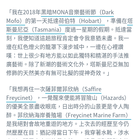
「我在2018年
黑暗MONA音樂藝術節（Dark
Mofo）
的第一天抵達
荷伯特（Hobart）
，準備在
塔
斯曼尼亞（Tasmania）
度過一星期的假期。抵達當
刻，我便知道這趟旅程肯定會令我意猶未盡。我一
邊在紅色燈火的籠罩下漫步城中，一邊在心裡讚
嘆：世上很少有地方能以如此獨特和精湛的手法推
廣藝術。除了新潮的藝術文化外，塔斯曼尼亞無加
修飾的天然美亦有無可比擬的提神奇效。」
「我想再住一次
薩菲爾菲欣納（Saffire
Freycinet）
，一覺醒來便能將冒險山（Hazards）
的優美全景盡收眼底，日出時分的山景更是令人陶
醉。
菲欣納海岸養殖場（Freycinet Marine Farm）
是我絕對會故地重遊的地方。上次去的經歷至今仍
然歷歷在目：猶記得當日下午，我穿著水靴，涉水