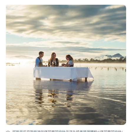
塔斯曼尼亞歌斯灣的薩菲爾菲欣納海洋生蠔養殖場體驗©薩菲爾菲欣納/