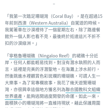
–
「我第一次踏足珊瑚灣（Coral Bay），是在超過15
年前到
西澳（Western Australia）
自駕遊的時候。
我駕著車在沙漠裡待了一個星期左右，除了路邊餐
館外一個人影也看不見，最後終於抵達這片不折不
扣的沙漠綠洲。」
「
寧格魯珊瑚礁（Ningaloo Reef）
的裙礁十分近
岸，任何人都能輕易找到。對沒有潛水執照的人而
言，這裡是完美的浮潛聖地。在海灘上涉水前行，
然後跳進水裡觀賞色彩斑斕的珊瑚礁，可謂人生一
大樂事。為了寫專欄故事，我花了幾天遊覽珊瑚
灣，亦很興幸這個地方獲名列為
聯合國教科文組織
世界遺產
，能夠逃開過度開發的命運。如此一來，
面積狹小的珊瑚灣將一直維持現狀，藉此保護周圍