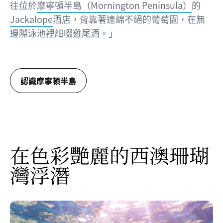
往位於
摩寧頓半島（Mornington Peninsula）
的
Jackalope
酒店，背靠著連綿不絕的葡萄園，在無
邊際泳池裡細啜雞尾酒。」
認識摩寧頓半島
在色彩艷麗的西澳珊瑚
灣浮潛