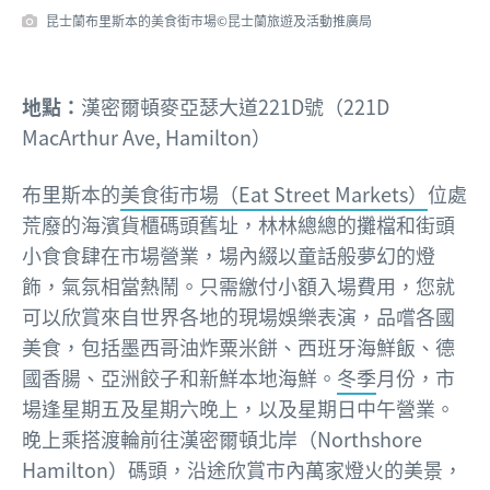
昆士蘭布里斯本的美食街市場©昆士蘭旅遊及活動推廣局
地點：
漢密爾頓麥亞瑟大道221D號（221D
MacArthur Ave, Hamilton）
布里斯本的
美食街市場（Eat Street Markets）
位處
荒廢的海濱貨櫃碼頭舊址，林林總總的攤檔和街頭
小食食肆在市場營業，場內綴以童話般夢幻的燈
飾，氣氛相當熱鬧。只需繳付小額入場費用，您就
可以欣賞來自世界各地的現場娛樂表演，品嚐各國
美食，包括墨西哥油炸粟米餅、西班牙海鮮飯、德
國香腸、亞洲餃子和新鮮本地海鮮。
冬季
月份，市
場逢星期五及星期六晚上，以及星期日中午營業。
晚上乘搭渡輪前往漢密爾頓北岸（Northshore
Hamilton）碼頭，沿途欣賞市內萬家燈火的美景，