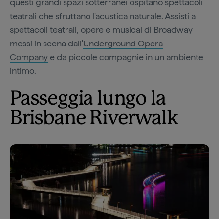
questi grandi spazi sotterranei ospitano spettacoli
teatrali che sfruttano l'acustica naturale. Assisti a
spettacoli teatrali, opere e musical di Broadway
messi in scena dall'
Underground Opera
Company
e da piccole compagnie in un ambiente
intimo.
Passeggia lungo la
Brisbane Riverwalk