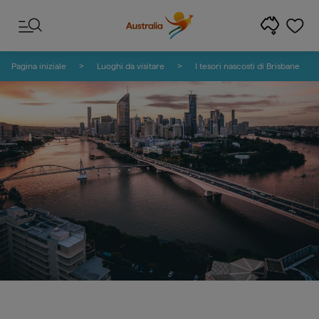
Salta ai contenuti
Salta alla navigazione delle note
Pagina iniziale
Luoghi da visitare
I tesori nascosti di Brisbane