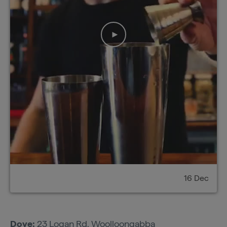
16 Dec
Dove:
23 Logan Rd, Woolloongabba