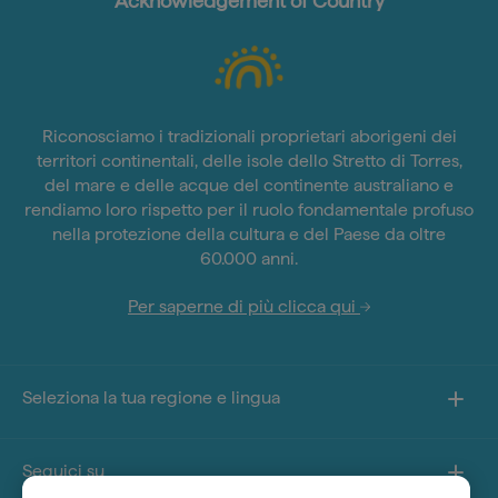
Acknowledgement of Country
Riconosciamo i tradizionali proprietari aborigeni dei
territori continentali, delle isole dello Stretto di Torres,
del mare e delle acque del continente australiano e
rendiamo loro rispetto per il ruolo fondamentale profuso
nella protezione della cultura e del Paese da oltre
60.000 anni.
Per saperne di più clicca qui
Seleziona la tua regione e lingua
Seguici su