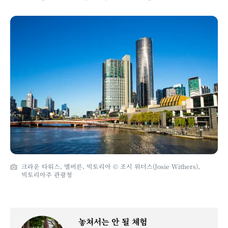
크라운 타워스, 멜버른, 빅토리아 © 조시 위더스(Josie Withers),
빅토리아주 관광청
놓쳐서는 안 될 체험