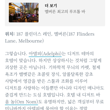
더 보기
멜버른 최고의 루프톱 바
위치:
187 플린더스 레인, 멜버른(187 Flinders
Lane, Melbourne)
그렇습니다.
아델피(Adelphi)
는 디저트 테마의
호텔이 맞습니다. 하지만 상상하시는 것처럼 그렇게
괴상한 곳은 아닙니다. 기하학적 무늬의 카펫, 철제
욕조가 밸벳같은 초콜릿 장식, 알롤달록한 감초
사탕에서 영감을 받은 스툴과 조화를 이루어
디저트를 사랑하는 이들뿐만 아니라 디자인 매니아도
즐겁게 만드는 도심 호텔입니다. 호텔 내 디저트 바
옴 놈(Om Nom)
도 유명하지만, 넓은 객실부터 무료
미니바까지 아델피에 묵어야 할 이유는 정말