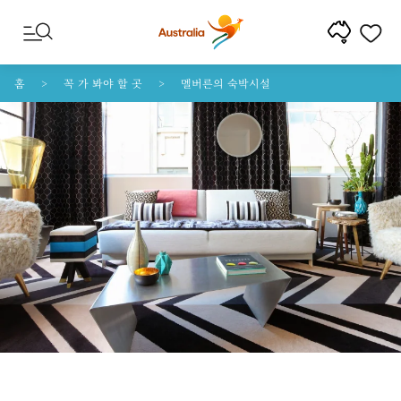
콘텐트로 건너뛰기
꼬리말 내비게이션으로 건너뛰기
홈
꼭 가 봐야 할 곳
멜버른의 숙박시설