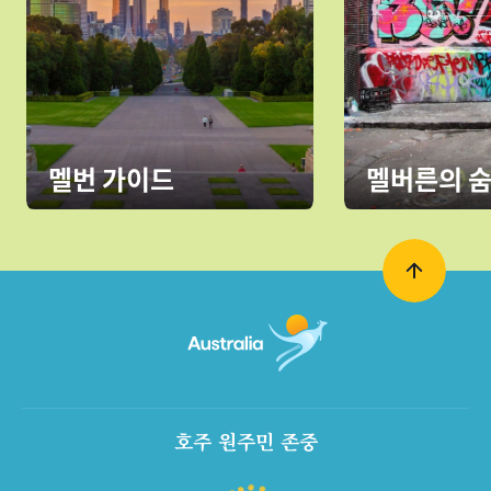
멜번 가이드
멜버른의 숨
호주 원주민 존중