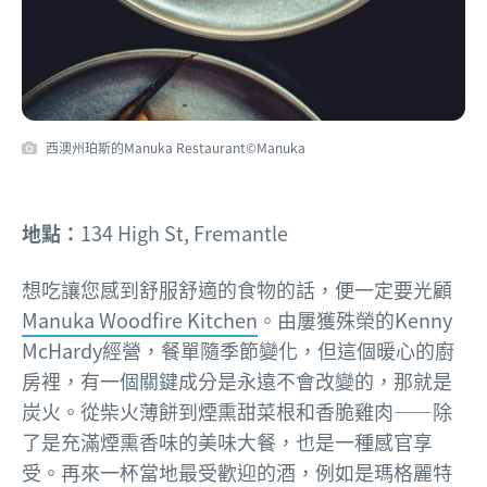
西澳州珀斯的Manuka Restaurant©Manuka
地點：
134 High St, Fremantle
想吃讓您感到舒服舒適的食物的話，便一定要光顧
Manuka Woodfire Kitchen
。由屢獲殊榮的Kenny
McHardy經營，餐單隨季節變化，但這個暖心的廚
房裡，有一個關鍵成分是永遠不會改變的，那就是
炭火。從柴火薄餅到煙熏甜菜根和香脆雞肉——除
了是充滿煙熏香味的美味大餐，也是一種感官享
受。再來一杯當地最受歡迎的酒，例如是
瑪格麗特