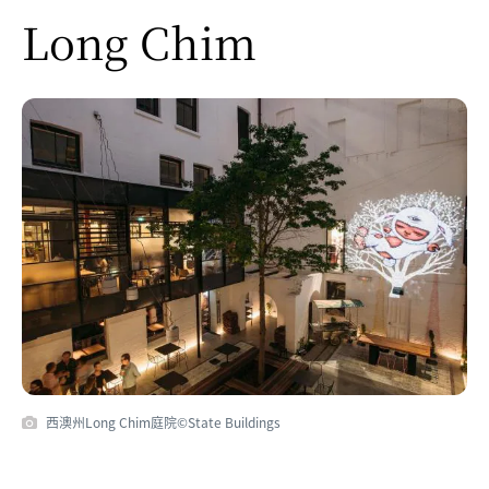
Long Chim
西澳州Long Chim庭院©State Buildings