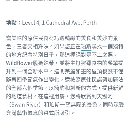
地點：
Level 4, 1 Cathedral Ave, Perth
當美味的原住民食材巧遇精緻的美食和美妙的景
色，三者交相輝映。如果您正在
珀斯
尋找一個獨特
的地方紀念特別日子，那這裡絕對是不二之選。
Wildflower
屢獲殊榮，並將主打狩獵食物的餐單提
升到一個全新水平。這間美麗如畫的屋頂餐廳不僅
隨著四季節氣作出變化，還按照原住民諾努加曆法
的全部六個季節，以簡約和創新的方式，提供新鮮
的地道食材。在這裡用餐，您將欣賞到天鵝河
（Swan River）和珀斯一望無際的景色，同時深受
充滿藝術氣息的菜式所吸引。