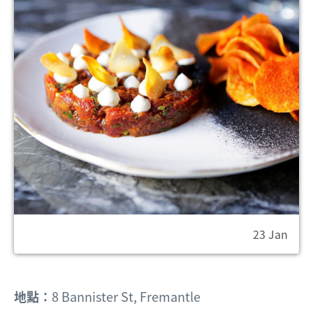
23 Jan
地點：
8 Bannister St, Fremantle