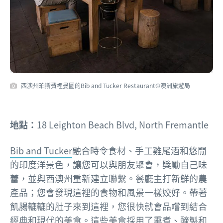
西澳州珀斯費裡曼圖的Bib and Tucker Restaurant©澳洲旅遊局
地點：
18 Leighton Beach Blvd, North Fremantle
Bib and Tucker
融合時令食材、手工雞尾酒和悠閒
的印度洋景色，讓您可以與朋友聚會，獎勵自己味
蕾，並與西澳州重新建立聯繫。餐廳主打新鮮的農
產品；您會發現這裡的食物和風景一樣姣好。帶著
飢腸轆轆的肚子來到這裡，您很快就會品嚐到結合
經典和現代的美食。這些美食採用了熏煮、醃製和