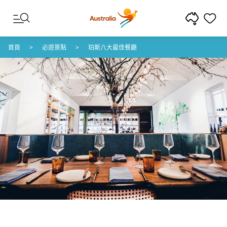
跳至內容
跳至頁尾導覽
首頁
必遊景點
珀斯八大最佳餐廳