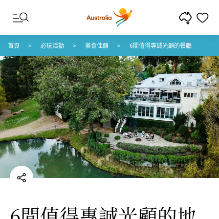
跳至內容
跳至頁尾導覽
首頁
必玩活動
美食佳釀
6間值得專誠光顧的餐廳
6間值得專誠光顧的地