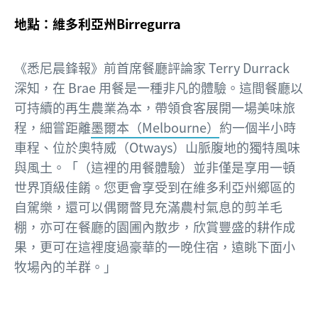
地點：維多利亞州Birregurra
《悉尼晨鋒報》前首席餐廳評論家 Terry Durrack
深知，在 Brae 用餐是一種非凡的體驗。這間餐廳以
可持續的再生農業為本，帶領食客展開一場美味旅
程，細嘗距離
墨爾本（Melbourne）
約一個半小時
車程、位於奧特威（Otways）山脈腹地的獨特風味
與風土。「（這裡的用餐體驗）並非僅是享用一頓
世界頂級佳餚。您更會享受到在維多利亞州鄉區的
自駕樂，還可以偶爾瞥見充滿農村氣息的剪羊毛
棚，亦可在餐廳的園圃內散步，欣賞豐盛的耕作成
果，更可在這裡度過豪華的一晚住宿，遠眺下面小
牧場內的羊群。」