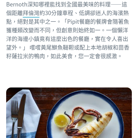
Bernoth深知哪裡能找到全國最美味的料理——這
個距離
拜倫灣
約30分鐘車程、低調卻迷人的海濱熱
點，絕對是其中之一。「Pipit餐廳的餐牌會隨著魚
獲種類改變而不同，但創意則始終如一。一個懶洋
洋的海邊小鎮竟有這麼出色的餐廳，實在令人喜出
望外。」 嚐嚐黃尾鰤魚韃靼或配上本地胡椒和茴香
籽薩拉米的鴨肉，如此美食，您一定會很感激。