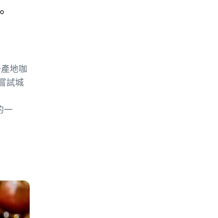
。
一產地咖
嘗試城
的一