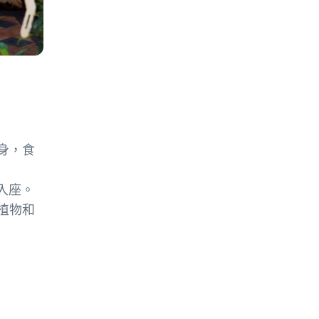
身，食
入座。
植物和