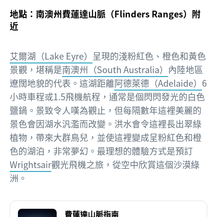
地點：南澳州費蓮達山脈（Flinders Ranges）附
近
艾爾湖（Lake Eyre）
呈現的淺粉紅色、橙色和黃色
景觀，堪稱是
南澳州（South Australia）
內陸地區
遼闊地貌的代表。這湖距離
阿德萊德（Adelaide）
6
小時車程或1.5飛機航程，通常是個閃閃發光的白色
鹽鍋。景致令人嘆為觀止，但每隔數年這裡美麗的
景色會因湖水汎濫而改變。洪水會令這裡長出翠綠
植物，帶來大群鳥兒，並使這裡變成呈粉紅色和橙
色的湖泊，非常夢幻。最理想的體驗方式是預訂
Wrightsair
觀光飛機之旅，從空中欣賞這個沙漠綠
洲。
費蓮達山脈指南