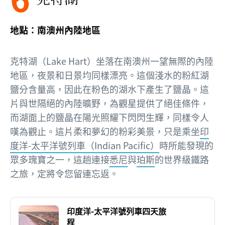
地點：南澳州內陸地區
克特湖（Lake Hart）坐落在南澳州一望無際的內陸
地區，夜景和日景均同樣漂亮。這個淺水的粉紅湖
鹽分含量高，因此在粉色的湖水下產生了鹽晶。這
片與世隔絕的內陸曠野，為觀星提供了絕佳條件，
而湖面上的鹽晶在陽光照耀下閃閃生輝，同樣令人
嘆為觀止。這片柔和夢幻的粉彩美景，只是乘坐
印
度洋-太平洋號列車（Indian Pacific）
時所能發現的
眾多瑰寶之一，這趟連接
悉尼
與
珀斯
的世界級鐵路
之旅，定將令您留連忘返。
印度洋-太平洋號列車四天旅
程