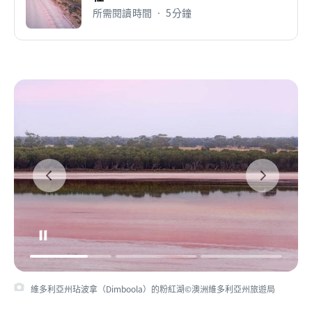
所需閱讀時間 • 5分鐘
維多利亞州玷波拿（Dimboola）的粉紅湖©澳洲維多利亞州旅遊局