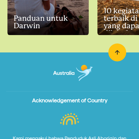
10 kegiat
Panduan untuk
terbaik d
Darwin
yang dapa
dilakuka
bersama 
anak
Acknowledgement of Country
Kami mengakui bahwa Penduduk Asli Aborigin dan