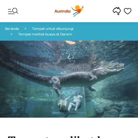
Lewati ke konten
Lewati ke navigasi footer
Beranda
Tempat untuk dikunjungi
Tempat melihat buaya di Darwin