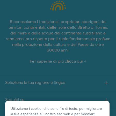
Riconosciamo i tradizionali proprietari aborigeni dei
territori continentali, delle isole dello Stretto di Torres,
del mare e delle acque del continente australiano e
rendiamo loro rispetto per il ruolo fondamentale profuso
nella protezione della cultura e del Paese da oltre
60.000 anni.
Per saperne di più clicca qui
Seleziona la tua regione e lingua
Seguici su
Utilizziamo i cookie, che sono file di testo, per migliorare
la tua esperienza sul nostro sito web e per mostrarti