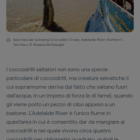
Spectacular Jumping Crocodile Cruise, Adelaide River, Northern
Territory © Shaana McNaught
I coccodrilli saltatori non sono una specie
particolare di coccodrilli, ma creature selvatiche il
cui soprannome deriva dal fatto che saltano fuori
dall'acqua, in un impeto di forza (e di fame), quando
gli viene porto un pezzo di cibo appeso a un
bastone. L'Adelaide River è l'unico fiume in
quest'area in cui è consentito dar da mangiare ai
coccodrilli e nel quale vivono circa quattro
coccodrilli per chilometro quadrato, quindi le