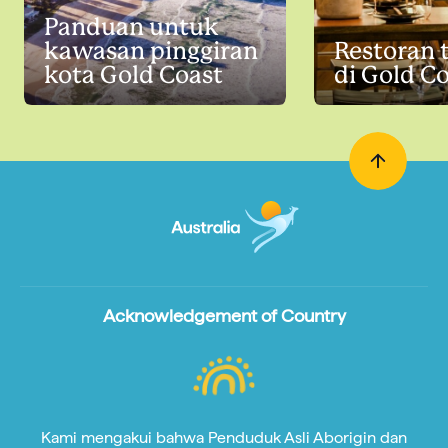
Panduan untuk
kawasan pinggiran
Restoran 
kota Gold Coast
di Gold C
Acknowledgement of Country
Kami mengakui bahwa Penduduk Asli Aborigin dan