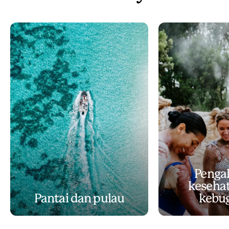
Penga
keseha
Pantai dan pulau
kebu