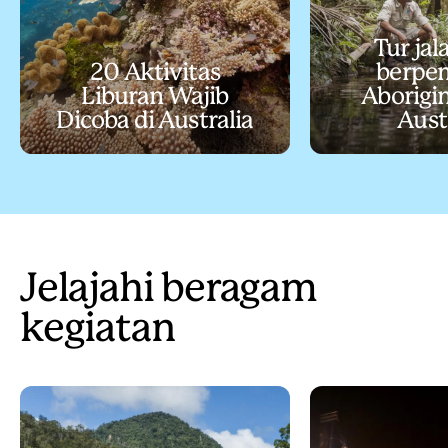
Tur jal
20 Aktivitas
berpe
Liburan Wajib
Aborigin
Dicoba di Australia
Aust
Jelajahi beragam
kegiatan