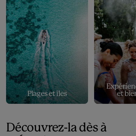
Expérien
Plages et îles
et bie
Découvrez-la dès à