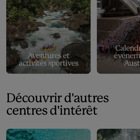
Calendr
Aventures et
événem
activités sportives
Aust
Découvrir d'autres
centres d'intérêt