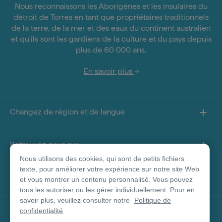
Nous reconnaissons les Aborigènes et les insulaires du
détroit de Torres en tant que propriétaires traditionnels
de la terre, de la mer et des eaux du continent australien
et qu'ils sont les gardiens de la culture et du pays depuis
plus de 60 000 ans.
En savoir plus
Changez de région et de langue
Retrouvez-nous sur
Nous utilisons des cookies, qui sont de petits fichiers
texte, pour améliorer votre expérience sur notre site Web
À propos de ce site
et vous montrer un contenu personnalisé. Vous pouvez
tous les autoriser ou les gérer individuellement. Pour en
savoir plus, veuillez consulter notre
Politique de
Autres sites
confidentialité