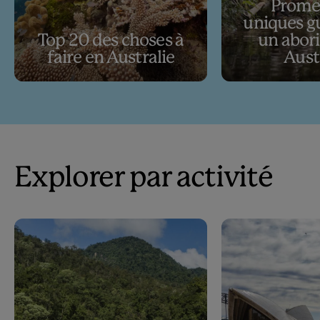
Prome
uniques g
Top 20 des choses à
un abor
faire en Australie
Aust
Explorer par activité