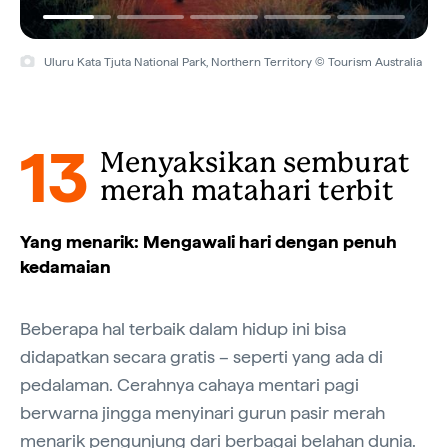
Uluru Kata Tjuta National Park, Northern Territory © Tourism Australia
Outback Ballooning, Alice Springs, Northern Territory © Tourism
NT/Jackson Groves
13
Menyaksikan semburat
merah matahari terbit
Yang menarik: Mengawali hari dengan penuh
kedamaian
Beberapa hal terbaik dalam hidup ini bisa
didapatkan secara gratis – seperti yang ada di
pedalaman. Cerahnya cahaya mentari pagi
berwarna jingga menyinari gurun pasir merah
menarik pengunjung dari berbagai belahan dunia.