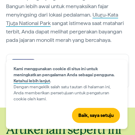
Bangun lebih awal untuk menyaksikan fajar
menyingsing dari lokasi pedalaman.
Ulu
r
u-Kata
Tju
t
a National Park
sangat istimewa saat matahari
terbit, Anda dapat melihat pergerakan bayangan
pada jajaran monolit merah yang bercahaya.
Tempat melihat matahari
terbit terbaik di Australia
Kami menggunakan cookie di situs ini untuk
meningkatkan pengalaman Anda sebagai pengguna.
Waktu baca • 7 menit
Ketahui lebih lanjut
.
Dengan mengeklik salah satu tautan di halaman ini,
Anda memberikan persetujuan untuk pengaturan
cookie oleh kami.
Baik, saya setuju
Pub outback
Safari da
Artikel lain seperti ini
terbaik di
peternak