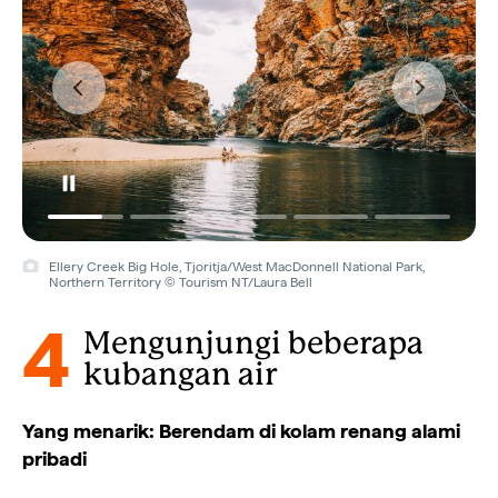
Ellery Creek Big Hole, Tjoritja/West MacDonnell National Park,
Northern Territory © Tourism NT/Laura Bell
4
Mengunjungi beberapa
kubangan air
Yang menarik: Berendam di kolam renang alami
pribadi