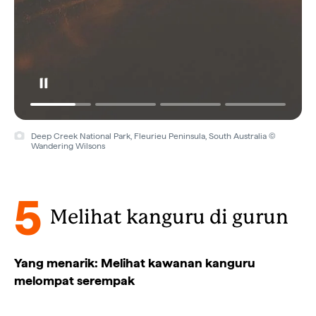
Deep Creek National Park, Fleurieu Peninsula, South Australia ©
Alice Springs Kangaroo Sanctuary, Alice Springs, Northern Territory ©
Wandering Wilsons
Tourism NT/Jordan Hammond
5
Melihat kanguru di gurun
Yang menarik: Melihat kawanan kanguru
melompat serempak