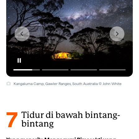
Kangaluma Camp, Gawler Ranges, South Australia © John White
7
Tidur di bawah bintang-
bintang