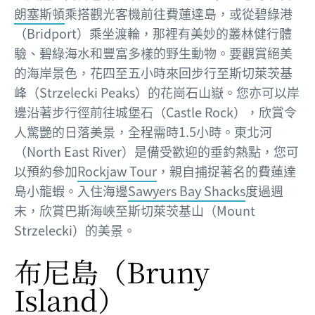
朗塞斯頓
乘搭觀光客機前往費蓮達島，或從碧綠港
（Bridport）乘坐渡輪，那裡有美妙的叢林健行體
驗、碧綠海水和豐富多樣的野生動物。要觀賞絕美
的海岸景色，花四至五小時來回步行至斯切萊茨基
峰（Strzelecki Peaks）的花崗石山嶽。您亦可以岸
邊沿著步行徑前往城堡石（Castle Rock），欣賞令
人驚艷的日落美景，全程需時1.5小時。東北河
（North East River）是備受歡迎的垂釣熱點，您可
以預約參加
Rockjaw Tour
，親自捕捉著名的費蓮達
島小龍蝦。入住海邊
Sawyers Bay Shacks
度過週
末，欣賞巴斯海峽至斯切萊茨基山（Mount
Strzelecki）的美景。
布尼島（Bruny
Island）