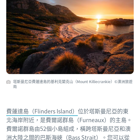
塔斯曼尼亞費蓮達島的基利克蘭克山（Mount Killiecrankie）©澳洲旅遊
局
費蓮達島（Flinders Island）
位於塔斯曼尼亞的東
北海岸附近，是費爾諾群島（Furneaux）的主島。
費爾諾群島由52個小島組成，橫跨塔斯曼尼亞和澳
洲大陸之間的巴斯海峽（Bass Strait）。您可以從