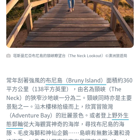
塔斯曼尼亞布尼島的頸峽瞭望台（The Neck Lookout）©澳洲旅遊局
常年刮著強風的
布尼島（Bruny Island）
面積約360
平方公里（138平方英里），由名為頸峽（The
Neck）的狹窄沙地峽一分為二。頸峽同時亦是主要
景點之一。沿木樓梯拾級而上，欣賞冒險灣
（Adventure Bay）的壯麗景色。或者登上
野外生
態郵輪
從大海觀賞神奇的海岸，尋找布尼島的海
豚、毛皮海獅和神仙企鵝……島嶼有無數泳灘和滑