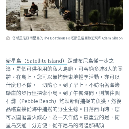
塔斯曼尼亞衛星島的The Boathouse©塔斯曼尼亞旅遊局和Adam Gibson
衛星島（Satellite Island）
距離布尼島僅一步之
遙，是個可供租用的私人島嶼，可容納多達8人的團
體。在島上，您可以無拘無束地暢享活動，亦可以
什麼也不做，一切隨心。到了早上，不妨沿著海邊
懸崖的
步行徑
探索小島。到了午餐時間，則前往圓
石灘（Pebble Beach）炮製新鮮捕捉的魚獲，然後
品嚐直接從海中捕撈的野生生蠔。日落西山時，您
可以圍著營火談心，為一天作結。最重要的是，衛
星島交通十分方便，從布尼島的阿隆那碼頭