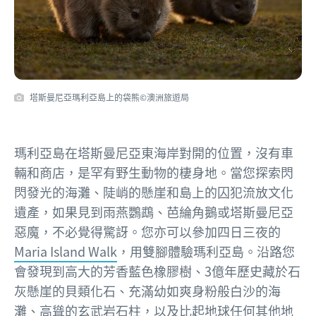
塔斯曼尼亞瑪利亞島上的袋熊©澳洲旅遊局
瑪利亞島在塔斯曼尼亞東海岸對開的位置，沒有車
輛和商店，是罕有野生動物的棲身地。當您探索閃
閃發光的海灘、陡峭的懸崖和島上的囚犯流放文化
遺產，如果見到雨燕鸚鵡、芭綸角鵝或塔斯曼尼亞
惡魔，不必覺得驚訝。您亦可以參加四日三夜的
Maria Island Walk
，用雙腳體驗瑪利亞島。沿路您
會發現到高大的芳香藍色橡膠樹、3億年歷史藏於石
灰懸崖的貝類化石、充滿幼如爽身粉般白沙的海
灘、高聳的玄武岩石柱，以及比起地球任何其他地