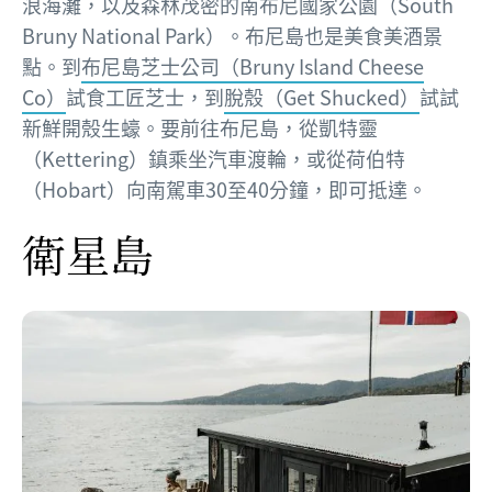
浪海灘，以及森林茂密的南布尼國家公園（South
Bruny National Park）。布尼島也是美食美酒景
點。到
布尼島芝士公司（Bruny Island Cheese
Co）
試食工匠芝士，到
脫殼（Get Shucked）
試試
新鮮開殼生蠔。要前往布尼島，從凱特靈
（Kettering）鎮乘坐汽車渡輪，或從荷伯特
（Hobart）向南駕車30至40分鐘，即可抵達。
衛星島