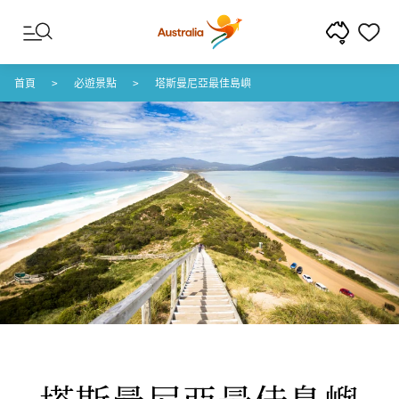
跳至內容
跳至頁尾導覽
首頁
必遊景點
塔斯曼尼亞最佳島嶼