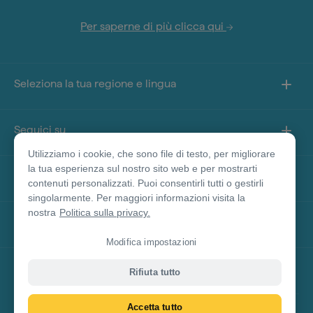
Per saperne di più clicca qui
Seleziona la tua regione e lingua
Seguici su
Utilizziamo i cookie, che sono file di testo, per migliorare
la tua esperienza sul nostro sito web e per mostrarti
Informazioni sul sito
contenuti personalizzati. Puoi consentirli tutti o gestirli
singolarmente. Per maggiori informazioni visita la
nostra
Politica sulla privacy.
Altri siti
Modifica impostazioni
Disclaimer prodotto
Rifiuta tutto
Accetta tutto