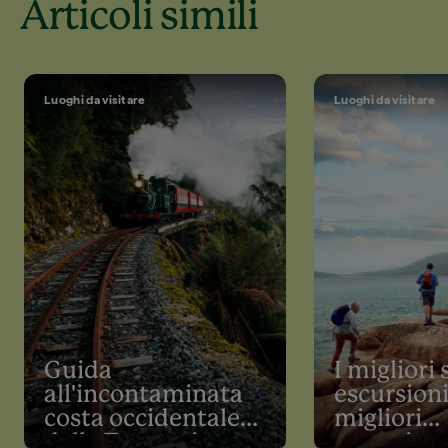
Articoli simili
Luoghi da visitare
Luoghi da visitare
Guida
I migliori 
all'incontaminata
escursionis
costa occidentale
migliori
della Tasmania
camminate