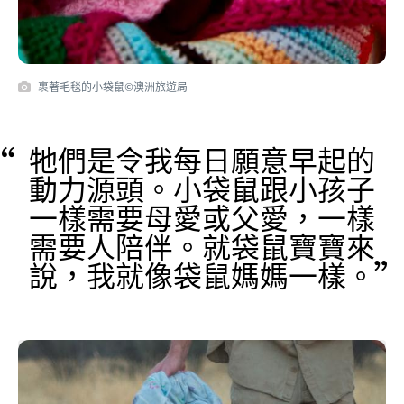
裹著毛毯的小袋鼠©澳洲旅遊局
牠們是令我每日願意早起的
動力源頭。小袋鼠跟小孩子
一樣需要母愛或父愛，一樣
需要人陪伴。就袋鼠寶寶來
說，我就像袋鼠媽媽一樣。