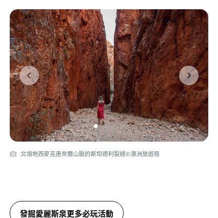
Previous
Next
北領地西麥克唐奈爾山脈的斯坦德利裂縫©澳洲旅遊局
發掘愛麗斯泉更多必玩活動