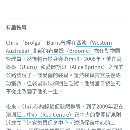
有趣軼事
Chris ‘Brolga’ Barns曾經在
西澳（Western
Australia）
北部的
布魯姆（Broome）
擔任動物園
管理員，然後轉行投身導遊行列。2005年，他在
烏
魯魯（Uluru）
和
愛麗斯泉（Alice Springs）
之間的
公路發現了一個受傷的袋鼠。雖然袋鼠寶寶最後成
功獲救，但袋鼠媽媽卻回生乏術。他說當日發生的
事從此改變了他的一生。
後來，Chris存夠錢後便毅然辭職，到了2009年更在
澳洲
紅土中心（Red Centre）
正中央的愛麗斯泉附
近成立了這家袋鼠保育中心。透過保育中心的工