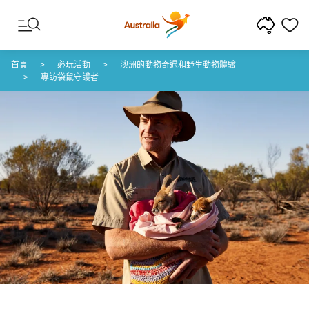
跳至內容
跳至頁尾導覽
首頁
必玩活動
澳洲的動物奇遇和野生動物體驗
專訪袋鼠守護者