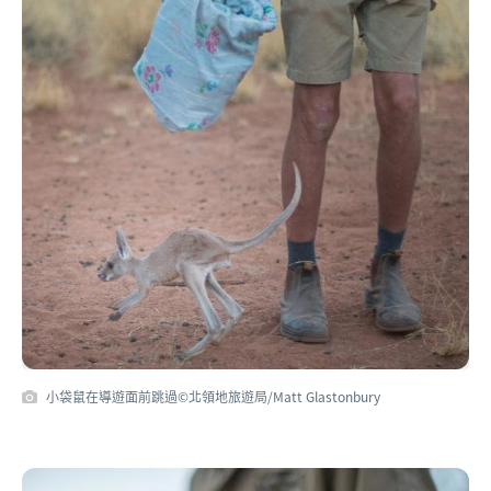
小袋鼠在導遊面前跳過©北領地旅遊局/Matt Glastonbury