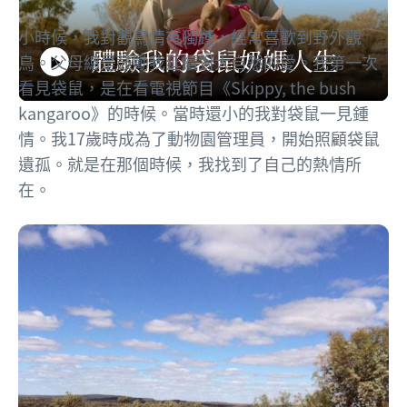
小時候，我對觀鳥情有獨鍾，經常喜歡到野外觀
體驗我的袋鼠奶媽人生
鳥。父母總是鼓勵我延續對大自然的愛。我第一次
Play
看見袋鼠，是在看電視節目《Skippy, the bush
體驗我的袋鼠奶媽人生
kangaroo》的時候。當時還小的我對袋鼠一見鍾
情。我17歲時成為了動物園管理員，開始照顧袋鼠
Video
遺孤。就是在那個時候，我找到了自己的熱情所
在。