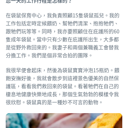
您一天的工作行程是怎樣的？
在袋鼠保育中心，我負責照顧15隻袋鼠孤兒。我的
工作包括定時定候餵奶、幫牠們清潔、抱抱牠們、
跟牠們玩等等。同時，我亦要照顧住在庇護所的60
隻成年袋鼠。當中只有少數在庇護所出生，大多都
是從野外救回來的。我妻子和兩個兼職義工會替我
分擔工作。我們是個非常合拍的團隊。
我很早便會起床，
然後為袋鼠寶寶沖泡15瓶奶。餵
飽安撫好後，我就會散步到這裡景色優美的自然保
護區，看看我們救回來的袋鼠。看著牠們在自己的
棲息地健康快樂地成長，那個生氣勃勃的模樣令我
很欣慰。袋鼠真的是一種妙不可言的動物。