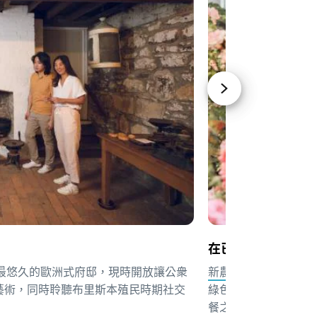
在已列為文化遺產
最悠久的歐洲式府邸，現時開放讓公衆
新農場公園（New Far
藝術，同時聆聽布里斯本殖民時期社交
綠色草地僅是其中一部
餐之用，亦可請
New F