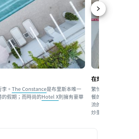
在烘焙巷道善待自
行李。
The Constance
是布里斯本唯一
繁忙的「烘焙巷道」（Ba
特的假期；而時尚的
Hotel X
則擁有豪華
餐的好地方。這店是布
流的香濃咖啡。意猶
炒蛋。