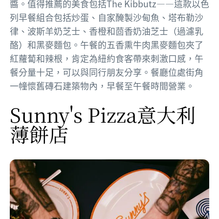
醬。值得推薦的美食包括The Kibbutz——這款以色
列早餐組合包括炒蛋、自家醃製沙甸魚、塔布勒沙
律、波斯羊奶芝士、香橙和茴香奶油芝士（過濾乳
酪）和黑麥麵包。午餐的五香熏牛肉黑麥麵包夾了
紅蘿蔔和辣根，肯定為紐約食客帶來刺激口感，午
餐分量十足，可以與同行朋友分享。餐廳位處街角
一幢懷舊磚石建築物內，早餐至午餐時間營業。
Sunny's Pizza意大利
薄餅店