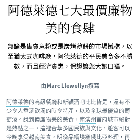
阿德萊德七大最價廉物
美的食肆
無論是售賣意粉或是炭烤薄餅的市場攤檔，以
至猶太式咖啡廳，阿德萊德的平民美食多不勝
數，而且經濟實惠，保證讓您大飽口福。
由Marc Llewellyn撰寫
阿德萊德
的高級餐廳和新穎酒吧比比皆是，還有不
少令人垂涎欲滴的時令特產，以及全球最優質的葡
萄酒。說到價廉物美的美食，
南澳州
首府城市絕對
是熱點之一，這裡薈萃多國民族與文化，遊客可以
今晚享受越南美食，明晚品嚐埃塞俄比亞料理，再