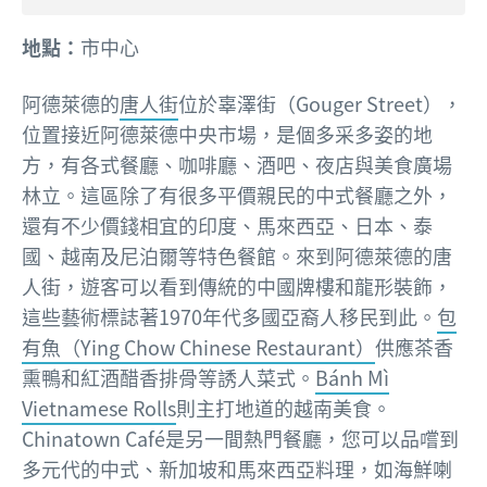
地點：
市中心
阿德萊德的
唐人街
位於辜澤街（Gouger Street），
位置接近阿德萊德中央市場，是個多采多姿的地
方，有各式餐廳、咖啡廳、酒吧、夜店與美食廣場
林立。這區除了有很多平價親民的中式餐廳之外，
還有不少價錢相宜的印度、馬來西亞、日本、泰
國、越南及尼泊爾等特色餐館。來到阿德萊德的唐
人街，遊客可以看到傳統的中國牌樓和龍形裝飾，
這些藝術標誌著1970年代多國亞裔人移民到此。
包
有魚（Ying Chow Chinese Restaurant）
供應茶香
熏鴨和紅酒醋香排骨等誘人菜式。
Bánh Mì
Vietnamese Rolls
則主打地道的越南美食。
Chinatown Café是另一間熱門餐廳，您可以品嚐到
多元代的中式、新加坡和馬來西亞料理，如海鮮喇