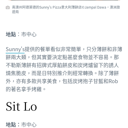
南澳州阿德萊德的Sunny's Pizza意大利薄餅店©Jampal Dawa，澳洲旅
遊局
地點
：市中心
Sunny's
提供的餐單看似非常簡單，只分薄餅和非薄
餅兩大類，但其實要決定點甚麼食物並不容易。那
不勒斯薄餅有招牌式厚餡餅皮和炭烤爐留下的誘人
燒焦脆皮，而是日特別推介則經常轉換。除了薄餅
外，亦有多款共享美食，包括炭烤抱子甘藍和Rob
的著名拿手烤雞。
Sit Lo
地點：
市中心