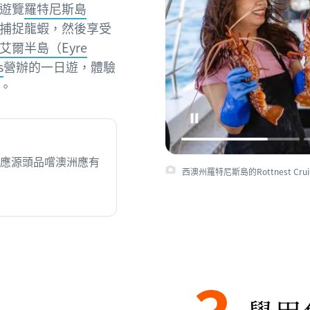
遊覽
羅特尼斯島
捕捉龍蝦，然後享受
艾爾半島（Eyre
s
營辦的一日遊，體驗
。
應源頭品嚐澳洲應有
西澳州羅特尼斯島的Rottnest Cru