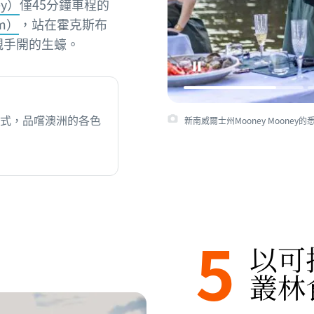
ey）
僅45分鐘車程的
rm）
，站在霍克斯布
自己親手開的生蠔。
式，品嚐澳洲的各色
新南威爾士州Mooney Moone
5
以可
叢林