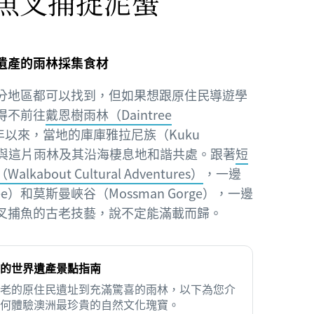
魚叉捕捉泥蟹
遺產的雨林採集食材
分地區都可以找到，但如果想跟原住民導遊學
得不前往
戴恩樹雨林（Daintree
年以來，當地的庫庫雅拉尼族（Kuku
民一直與這片雨林及其沿海棲息地和諧共處。跟著
短
about Cultural Adventures）
，一邊
ee）和莫斯曼峽谷（Mossman Gorge），一邊
叉捕魚的古老技藝，說不定能滿載而歸。
的世界遺產景點指南
老的原住民遺址到充滿驚喜的雨林，以下為您介
何體驗澳洲最珍貴的自然文化瑰寶。