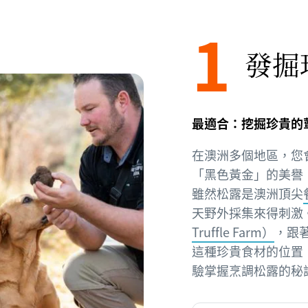
1
發掘
最適合：挖掘珍貴的
在澳洲多個地區，您
「黑色黃金」的美譽
雖然松露是澳洲頂尖
天野外採集來得刺激。在
Truffle Farm）
，跟
這種珍貴食材的位置
驗掌握烹調松露的秘