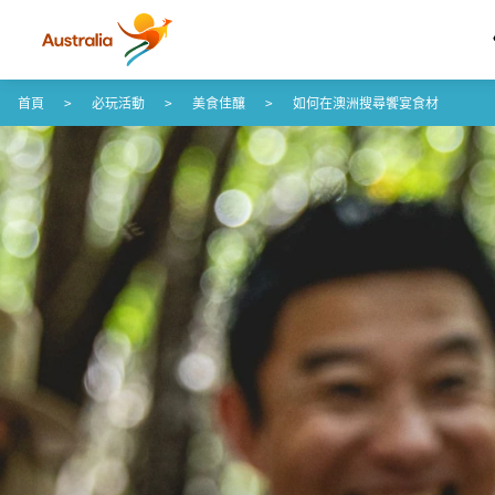
跳至內容
跳至頁尾導覽
首頁
必玩活動
美食佳釀
如何在澳洲搜尋饗宴食材