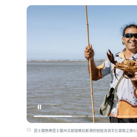
昆士蘭熱帶昆士蘭州北部道格拉斯港的短程流浪文化冒險之旅©