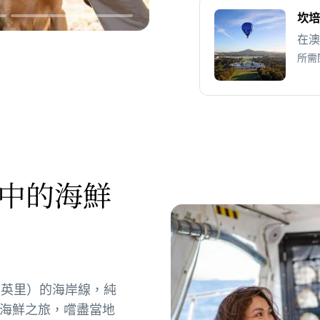
坎培
在澳
所需
中的海鮮
27英里）的海岸線，純
海鮮之旅，嚐盡當地