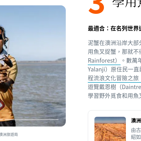
3
學用
最適合：在名列世界
泥蟹在澳洲沿岸大部
用魚叉捉蟹，那就不
Rainforest）
。數萬
Yalanji）原住
程流浪文化冒險之旅（Walk
遊覽戴恩樹（Daintr
學習野外覓食和用魚
澳洲
由古
澳洲旅遊局
紹如