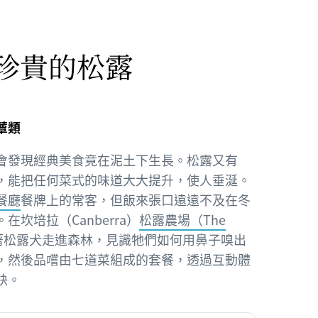
珍貴的松露
蕈類
會發現經典美食竟在泥土下生長。松露又有
，能把任何菜式的味道大大提升，使人垂涎。
餐廳
餐牌上的常客，但飯來張口遠遠不及在冬
坎培拉（Canberra）
松露農場（The
著松露犬走進森林，見識牠們如何用鼻子嗅出
，然後品嚐由七道菜組成的套餐，透過互動體
訣。