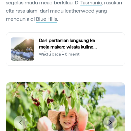
segelas madu mead berkilau. Di
Tasmania
, rasakan
cita rasa alami dari madu leatherwood yang
mendunia di
Blue Hills
.
Dari pertanian langsung ke
meja makan: wisata kuliner
unik Australia
Waktu baca • 6 menit