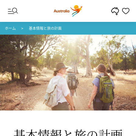
コンテンツへスキップ
フッターナビゲーションへスキップ
ホーム
基本情報と旅の計画
基本情報と​旅の​計画