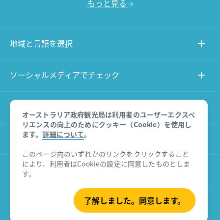
もっと見る
地域と言語を選択
ソーシャルメディアでチェック
このサイトについて
オーストラリア政府観光局は利用者のユーザーエクスペ
リエンスの向上のためにクッキー（Cookie）を使用し
ます。
詳細について
。
その他のサイト
このページ内のいずれかのリンクをクリックすること
により、利用者はCookieの設定に同意したものとしま
商品に関する免責事項
す。
了解しました。同意します。
© Tourism Australia 2026