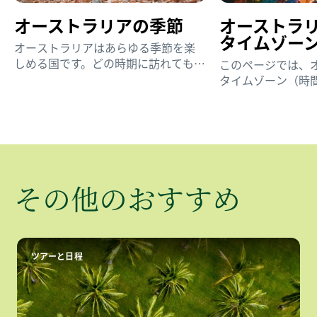
オーストラリアの​季節
オーストラリ
タイムゾー
オーストラリアはあらゆる季節を楽
しめる国です。どの時期に訪れても、
このページでは、
決して忘れることのない素晴らしい
タイムゾーン（時
体験ができます。
すく説明します。
ン、ブリスベン、
ア、ノーザンテリ
しましょう。
​その​他の​おすすめ
ツアーと日程