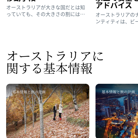
アドバイス
オーストラリアが大きな国だとは知
っていても、その大きさの割には旅
オーストラリアの
しやすい国だということをご存知で
ンティティは、ビ
したか？
接に関連していま
に来たら真っ先に
マリンスポーツだ
その前に、次のポ
オーストラリアに​
おきましょう。
関する​基本情報
基本情報と旅の計画
基本情報と旅の計画