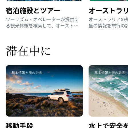
宿泊施設と​ツアー
オーストラリ
ツーリズム・オペレーターが提供す
オーストラリアの
る観光体験を検索して、オーストラ
量の情報を旅行の
リアへの旅を計画しましょう。
ょう。
滞在中に
基本情報と旅の計画
基本情報と旅の計画
移動手段
水上で​安全を