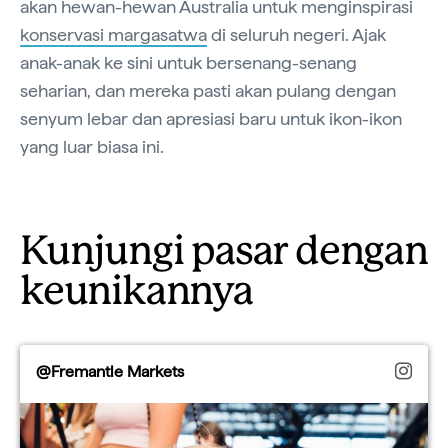
akan hewan-hewan Australia untuk menginspirasi
konservasi margasatwa
di seluruh negeri. Ajak
anak-anak ke sini untuk bersenang-senang
seharian, dan mereka pasti akan pulang dengan
senyum lebar dan apresiasi baru untuk ikon-ikon
yang luar biasa ini.
Kunjungi pasar dengan
keunikannya
@Fremantle Markets