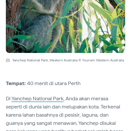
Yanchep National Park, Western Australia © Tourism Western Australia
Tempat:
40 menit di utara Perth
Di
Yanchep National Park
, Anda akan merasa
seperti di dunia lain dan melupakan kota. Terkenal
karena lahan basahnya di pesisir, laguna, dan
guanya yang sangat menawan, Yanchep disukai