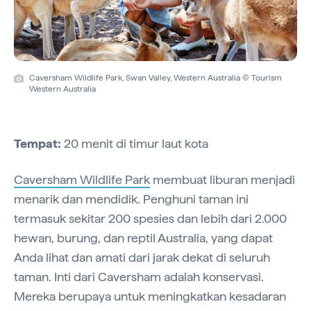
Caversham Wildlife Park, Swan Valley, Western Australia © Tourism
Western Australia
Tempat:
20 menit di timur laut kota
Caversham Wildlife Park
membuat liburan menjadi
menarik dan mendidik. Penghuni taman ini
termasuk sekitar 200 spesies dan lebih dari 2.000
hewan, burung, dan reptil Australia, yang dapat
Anda lihat dan amati dari jarak dekat di seluruh
taman. Inti dari Caversham adalah konservasi.
Mereka berupaya untuk meningkatkan kesadaran