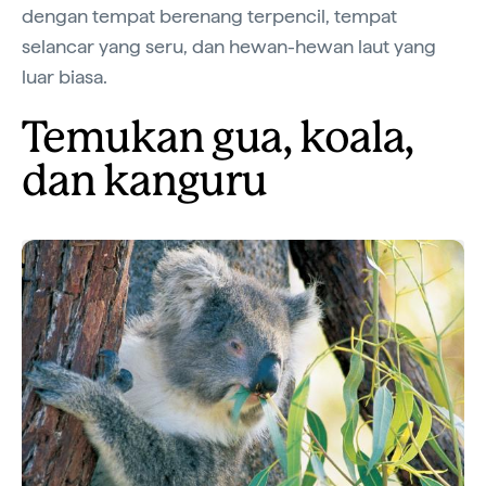
dengan tempat berenang terpencil, tempat
selancar yang seru, dan hewan-hewan laut yang
luar biasa.
Temukan gua, koala,
dan kanguru