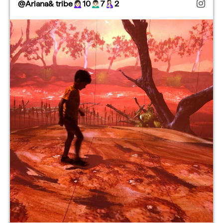
@Ariana& tribe🙍🏻‍♀️10🙍🏻‍♂️7🤱🏻2