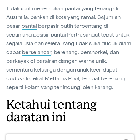
Tidak sulit menemukan pantai yang tenang di
Australia, bahkan di kota yang ramai. Sejumlah
besar
pantai
berpasir putih terbentang di
sepanjang pesisir pantai Perth, sangat tepat untuk
segala usia dan selera. Yang tidak suka duduk diam
dapat
berselancar
, berenang, bersnorkel, dan
berkayak di perairan dengan warna unik,
sementara keluarga dengan anak kecil dapat
duduk di dekat
Mettams Pool
, tempat berenang
seperti kolam yang terlindungi oleh karang.
Ketahui tentang
daratan ini