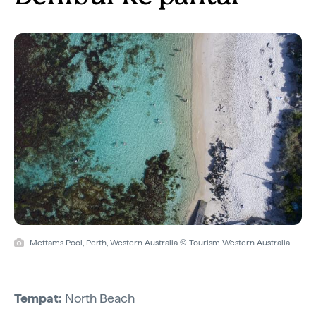
Mettams Pool, Perth, Western Australia © Tourism Western Australia
Tempat:
North Beach