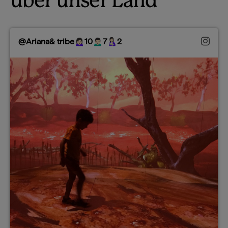
über unser Land
@Ariana& tribe🙍🏻‍♀️10🙍🏻‍♂️7🤱🏻2