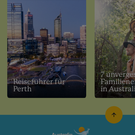
7 unverge
Reiseführer für
Familiene
Perth
in Austral