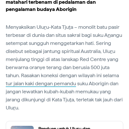
matahari terbenam di pedalaman dan
pengalaman budaya Aborigin
Menyaksikan Ulu
r
u-Kata Tju
t
a – monolit batu pasir
terbesar di dunia dan situs sakral bagi suku A
n
angu
setempat sungguh menggetarkan hati. Sering
disebut sebagai jantung spiritual Australia, Ulu
r
u
menjulang tinggi di atas lanskap Red Centre yang
berwarna oranye terang dan berusia 500 juta
tahun. Rasakan koneksi dengan wilayah ini selama
tur jalan kaki dengan pemandu
suku Aborigin dan
jangan lewatkan kubah-kubah memukau yang
jarang dikunjungi di Kata Tju
t
a, terletak tak jauh dari
Ulu
r
u.
Panduan untuk Uluṟu dan