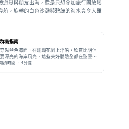
艘遊艇與朋友出海，還是只想參加旅行團放鬆
導航，旋轉的白色沙灘與碧綠的海水真令人難
群島指南
穿越藍色海面，在珊瑚花園上浮潛，欣賞比明信
要漂亮的海岸風光，這些美好體驗全都在聖靈群
待著您來享受。
閱讀時間 • 4分鐘