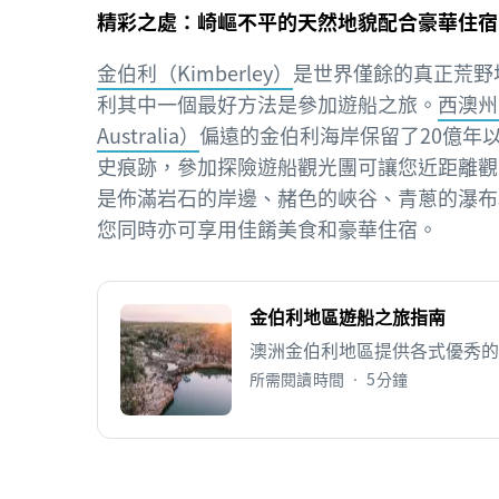
精彩之處：崎嶇不平的天然地貌配合豪華住宿
金伯利（Kimberley）
是世界僅餘的真正荒野
利其中一個最好方法是參加遊船之旅。
西澳州（
Australia）
偏遠的金伯利海岸保留了20億年
史痕跡，參加探險遊船觀光團可讓您近距離觀
是佈滿岩石的岸邊、赭色的峽谷、青蔥的瀑布
您同時亦可享用佳餚美食和豪華住宿。
金伯利地區遊船之旅指南
澳洲金伯利地區提供各式優秀的
所需閱讀時間 • 5分鐘