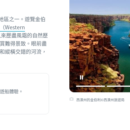
地區之一。遊覽金伯
Western
以來歷盡風霜的自然歷
賞難得景致。眼前盡
和縱橫交錯的河流，
遊船體驗。
西澳州的金伯利©西澳州旅遊局