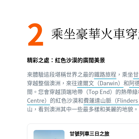
2
乘坐豪華火車穿
精彩之處：紅色沙漠的廣闊美景
來體驗這段堪稱世界之最的
鐵路旅程
，乘坐
甘
穿越整個澳洲，來往
達爾文（Darwin）
和
阿德
間。您會穿越頂端地帶（Top End）的熱帶
Centre）
的紅色沙漠和
費蓮達山脈（Flinders 
山，看到澳洲其中一些最多樣和美麗的地貌。
甘號列車三日之旅