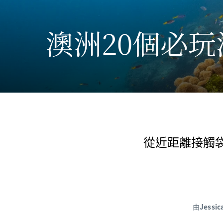
澳洲20個必玩
從近距離接觸
由
Jessic