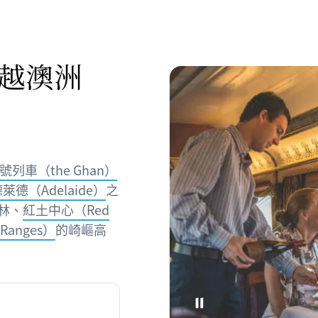
越澳洲
號列車（the Ghan）
萊德（Adelaide）
之
綠林、
紅土中心（Red
Ranges）
的崎嶇高