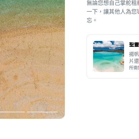
無論您想自己掌舵租
一下，讓其他人為您
忘。
聖靈
揚帆
片還
島等
所需