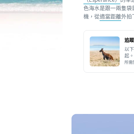
色海水是跟一兩隻袋
機，從
適當距離
外拍
追蹤
以下
起。
所需