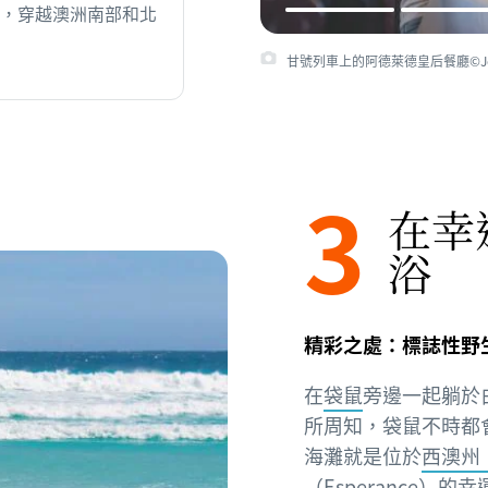
，穿越澳洲南部和北
甘號列車上的阿德萊德皇后餐廳©Journ
3
在幸
浴
精彩之處：標誌性野
在
袋鼠
旁邊一起躺於
所周知，袋鼠不時都
海灘就是位於
西澳州（W
（Esperance）
的幸運